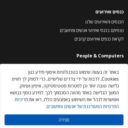
כנסים ואירועים
הכנסים והאירועים שלנו
נצפיתם בכנסי ואירועי אנשים ומחשבים
לקראת כנסים ואירועים קרובים
People & Computers
About Us
באתר זה נעשה שימוש בטכנולוגיות איסוף מידע כגון
Privacy Policy
Cookies, לרבות על ידי צדדים שלישיים, כדי לספק לך חווית
Contact Us
גלישה טובה יותר וכן למטרות סטטיסטיקה, איפיון ושיווק.
Our Events
המשך הגלישה באתר מהווה הסכמתך לכך. למידע נוסף בנושא
ואפשרות לנהל את השימוש באמצעים הללו, ראו את
מדיניות
הפרטיות המעודכנת של אנשים ומחשבים
.
אנשים ומחשבים © 2026 – כל הזכויות שמורות
סגירה
Created by