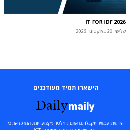
IT FOR IDF 2026
שלישי, 20 באוקטובר 2026
הישארו תמיד מעודכנים
Daily
maily
הירשמו עכשיו ותקבלו גם אתם ניוזלטר מקצועי יומי, המרכז את כל