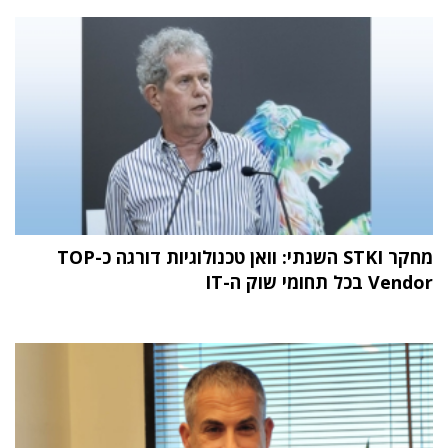
מחקר STKI השנתי: וואן טכנולוגיות דורגה כ-TOP
Vendor בכל תחומי שוק ה-IT