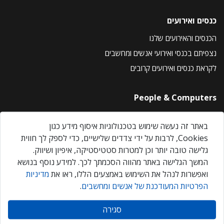
כנסים ואירועים
הכנסים והאירועים שלנו
נצפיתם בכנסי ואירועי אנשים ומחשבים
לקראת כנסים ואירועים קרובים
People & Computers
About Us
באתר זה נעשה שימוש בטכנולוגיות איסוף מידע כגון
Privacy Policy
Cookies, לרבות על ידי צדדים שלישיים, כדי לספק לך חווית
Contact Us
גלישה טובה יותר וכן למטרות סטטיסטיקה, איפיון ושיווק.
Our Events
המשך הגלישה באתר מהווה הסכמתך לכך. למידע נוסף בנושא
ואפשרות לנהל את השימוש באמצעים הללו, ראו את
מדיניות
הפרטיות המעודכנת של אנשים ומחשבים
.
אנשים ומחשבים © 2026 – כל הזכויות שמורות
סגירה
Created by