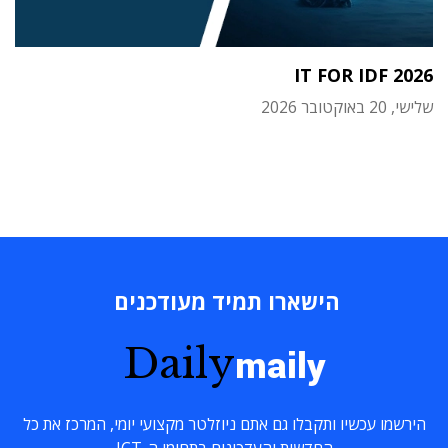
IT FOR IDF 2026
שלישי, 20 באוקטובר 2026
הישארו תמיד מעודכנים
Daily
maily
הירשמו עכשיו ותקבלו גם אתם ניוזלטר מקצועי יומי, המרכז את כל