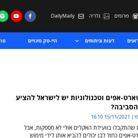
פורומים
גלריה
DailyMaily
ועים
דעות וניתוחים
היי-טק מינויים
פו
ארט-אפים וטכנולוגיות יש לישראל להציע
הסביבה?
ת
י
15/11/2021 16:10
ת
שהתקבלו בוועידת האקלים אולי לא מספקות, אבל
-אפים כחול לבן יכולים להביא אותן לידי מימוש