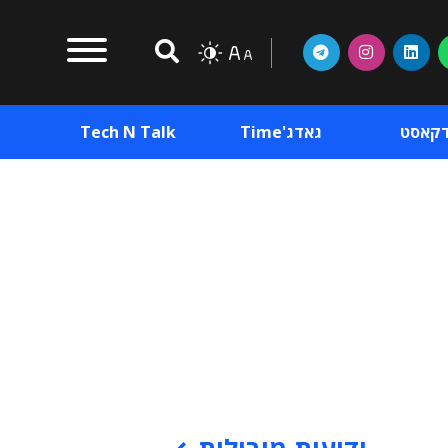
דקאסט
גאדג'Time
Tech N Talk
וכן פרסומי
תוכן פרסומי
וכן פרסומי