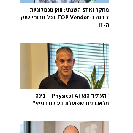
מחקר STKI השנתי: וואן טכנולוגיות
דורגה כ-TOP Vendor בכל תחומי שוק
ה-IT
"העתיד הוא Physical AI – בינה
מלאכותית שפועלת בעולם הפיזי"