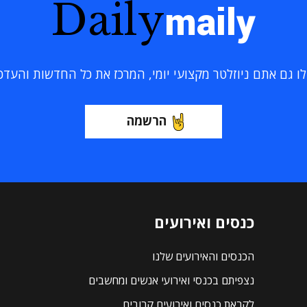
Daily
maily
 גם אתם ניוזלטר מקצועי יומי, המרכז את כל החדשות והעדכוני
הרשמה
כנסים ואירועים
הכנסים והאירועים שלנו
נצפיתם בכנסי ואירועי אנשים ומחשבים
לקראת כנסים ואירועים קרובים