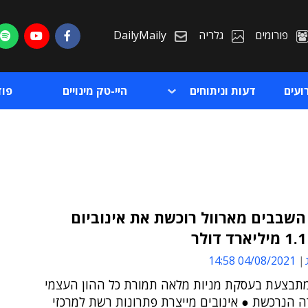
פורומים
גלריה
DailyMaily
ועים
דעות וניתוחים
היי-טק מינויים
פו
השבבים מארוול רוכשת את אינוביום
ת
04/08/2021 14:58
ת
תבצעת בעסקת מניות מלאה תמורת כל ההון העצמי
 הנרכשת ● אינובים מייצרת פתרונות רשת למרכזי