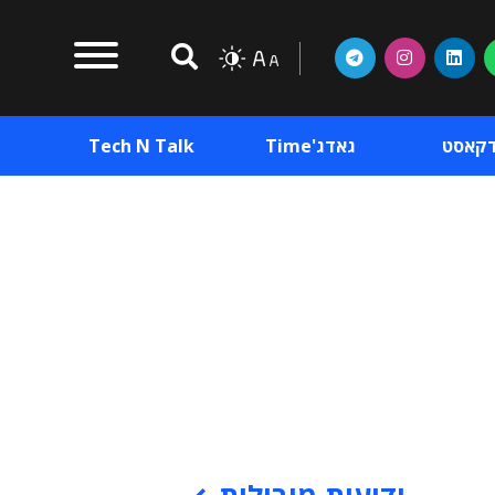
דקאסט
גאדג'Time
Tech N Talk
וכן פרסומי
תוכן פרסומי
וכן פרסומי