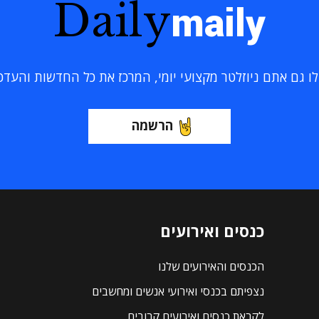
Daily
maily
 גם אתם ניוזלטר מקצועי יומי, המרכז את כל החדשות והעדכוני
הרשמה
כנסים ואירועים
הכנסים והאירועים שלנו
נצפיתם בכנסי ואירועי אנשים ומחשבים
לקראת כנסים ואירועים קרובים