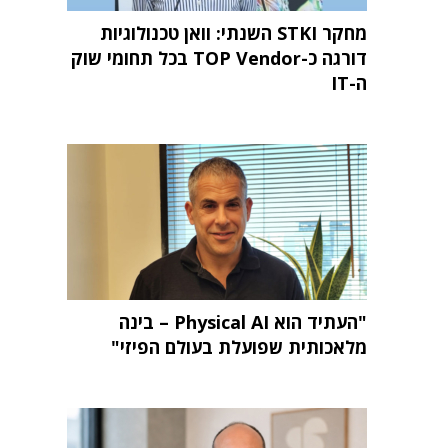
מחקר STKI השנתי: וואן טכנולוגיות
דורגה כ-TOP Vendor בכל תחומי שוק
ה-IT
"העתיד הוא Physical AI – בינה
מלאכותית שפועלת בעולם הפיזי"