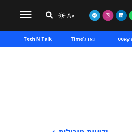
דקאסט
גאדג'Time
Tech N Talk
וכן פרסומי
תוכן פרסומי
וכן פרסומי