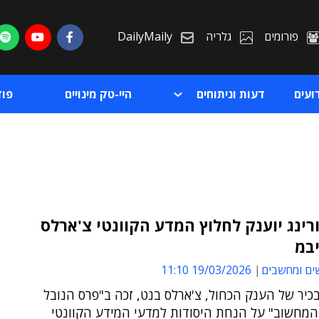
פורומים
גלריה
DailyMaily
ועים
דעות וניתוחים
היי-טק מינויים
פו
רינג יוענק לחלוץ המדע הקוונטי צ'ארלס
יבמ
ת
ים ומחשבים
19/03/2026 11:10
ת
יר של הענק הכחול, צ'ארלס בנט, זכה ב"פרס הנובל
המחשוב" על הנחת היסודות למדעי המידע הקוונטי