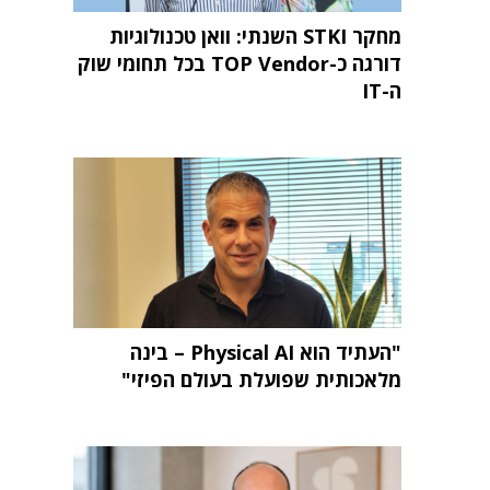
מחקר STKI השנתי: וואן טכנולוגיות
דורגה כ-TOP Vendor בכל תחומי שוק
ה-IT
"העתיד הוא Physical AI – בינה
מלאכותית שפועלת בעולם הפיזי"