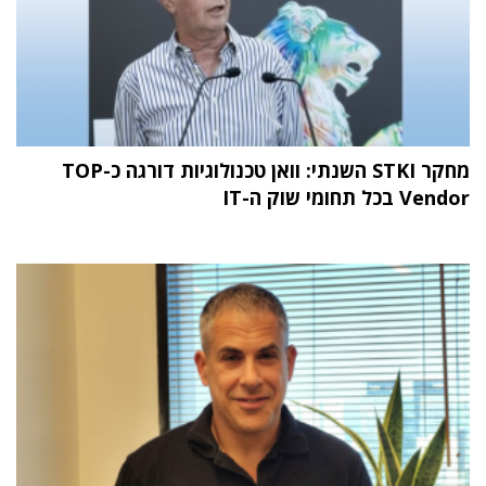
מחקר STKI השנתי: וואן טכנולוגיות דורגה כ-TOP
Vendor בכל תחומי שוק ה-IT