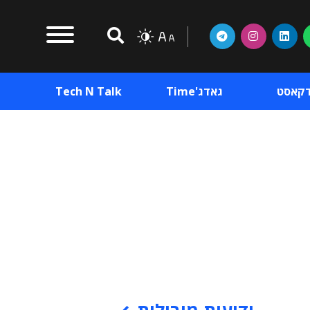
דקאסט
גאדג'Time
Tech N Talk
וכן פרסומי
תוכן פרסומי
וכן פרסומי