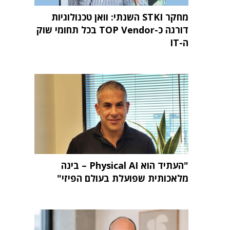
מחקר STKI השנתי: וואן טכנולוגיות
דורגה כ-TOP Vendor בכל תחומי שוק
ה-IT
"העתיד הוא Physical AI – בינה
מלאכותית שפועלת בעולם הפיזי"