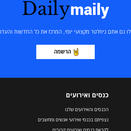
Daily
maily
 גם אתם ניוזלטר מקצועי יומי, המרכז את כל החדשות והעדכוני
הרשמה
כנסים ואירועים
הכנסים והאירועים שלנו
נצפיתם בכנסי ואירועי אנשים ומחשבים
לקראת כנסים ואירועים קרובים