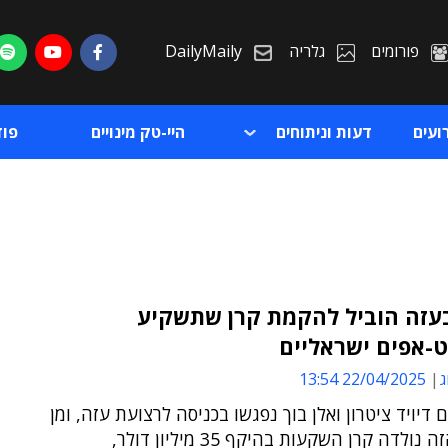
פורומים
גלריה
DailyMaily
ועים
דעות וניתוחים
היי-טק מינויים
פו
עזה הוביל להקמת קרן שתשקיע
-אפים ישראליים
ת
ג
22/04/2025 13:54
ת
דיויד ציטרון ואלן בוך נפגשו בכניסה לרצועת עזה, ומן
המפגש הזה נולדה קרן השקעות בהיקף 35 מיליון דולר,