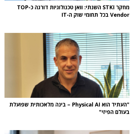
מחקר STKI השנתי: וואן טכנולוגיות דורגה כ-TOP
Vendor בכל תחומי שוק ה-IT
"העתיד הוא Physical AI – בינה מלאכותית שפועלת
בעולם הפיזי"