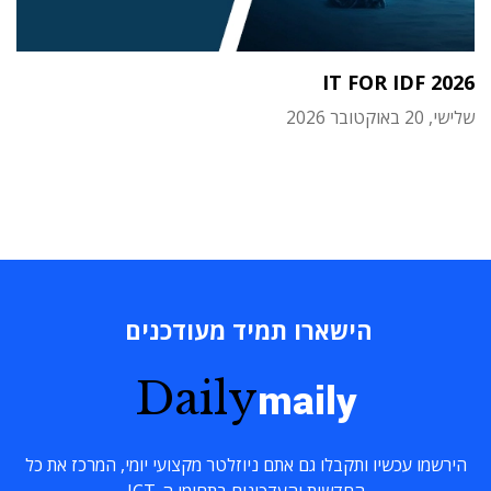
IT FOR IDF 2026
שלישי, 20 באוקטובר 2026
הישארו תמיד מעודכנים
Daily
maily
הירשמו עכשיו ותקבלו גם אתם ניוזלטר מקצועי יומי, המרכז את כל