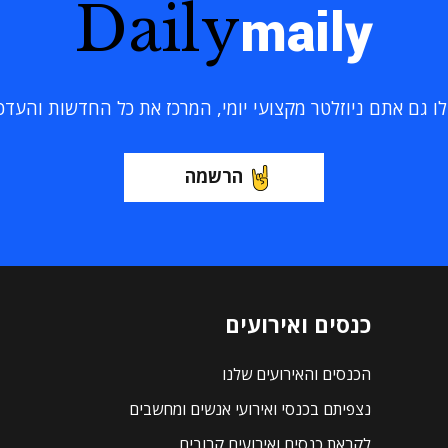
Daily
maily
 גם אתם ניוזלטר מקצועי יומי, המרכז את כל החדשות והעדכוני
הרשמה
כנסים ואירועים
הכנסים והאירועים שלנו
נצפיתם בכנסי ואירועי אנשים ומחשבים
לקראת כנסים ואירועים קרובים