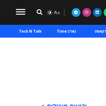
דקאסט
גאדג'Time
Tech N Talk
וכן פרסומי
תוכן פרסומי
וכן פרסומי