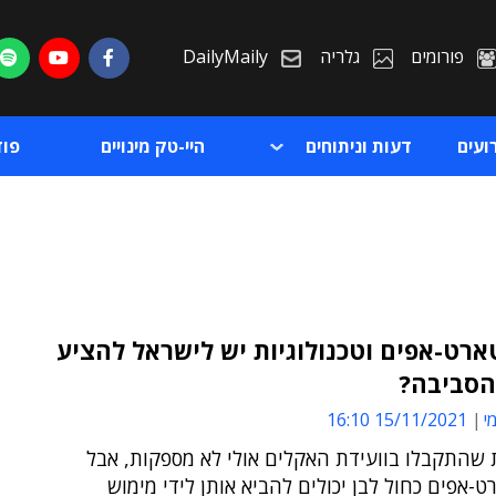
פורומים
גלריה
DailyMaily
ועים
דעות וניתוחים
היי-טק מינויים
פו
ארט-אפים וטכנולוגיות יש לישראל להציע
הסביבה?
ת
י
15/11/2021 16:10
ת
שהתקבלו בוועידת האקלים אולי לא מספקות, אבל
-אפים כחול לבן יכולים להביא אותן לידי מימוש