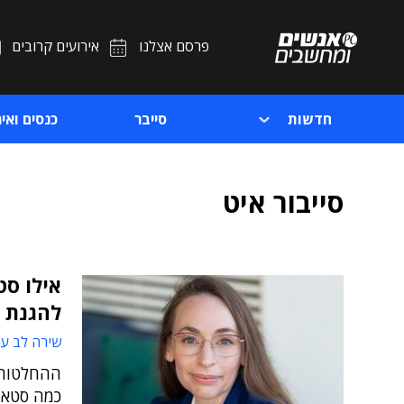
פרסם אצלנו
אירועים קרובים
חדשות
סייבר
כנסים ואיר
סייבור איט
אילו סט
להגנת 
שירה לב עמ
ההחלטות 
כמה סטארט