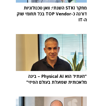
מחקר STKI השנתי: וואן טכנולוגיות
דורגה כ-TOP Vendor בכל תחומי שוק
ה-IT
"העתיד הוא Physical AI – בינה
מלאכותית שפועלת בעולם הפיזי"