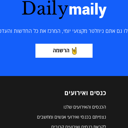
Daily
maily
 גם אתם ניוזלטר מקצועי יומי, המרכז את כל החדשות והעדכוני
הרשמה
כנסים ואירועים
הכנסים והאירועים שלנו
נצפיתם בכנסי ואירועי אנשים ומחשבים
לקראת כנסים ואירועים קרובים