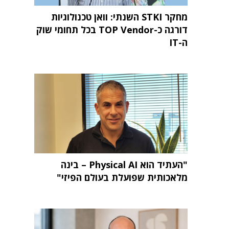
מחקר STKI השנתי: וואן טכנולוגיות
דורגה כ-TOP Vendor בכל תחומי שוק
ה-IT
"העתיד הוא Physical AI – בינה
מלאכותית שפועלת בעולם הפיזי"