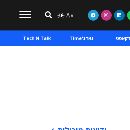
דקאסט
גאדג'Time
Tech N Talk
וכן פרסומי
תוכן פרסומי
וכן פרסומי