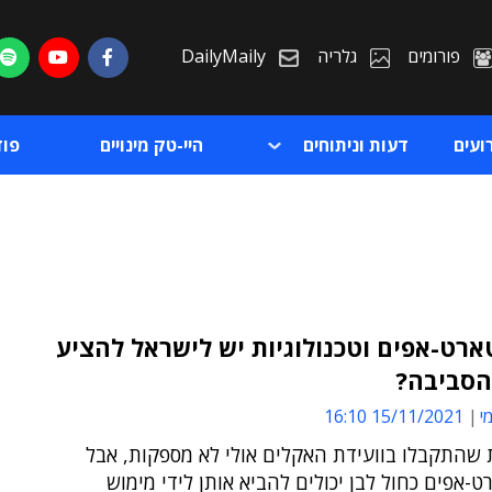
פורומים
גלריה
DailyMaily
ועים
דעות וניתוחים
היי-טק מינויים
פו
ארט-אפים וטכנולוגיות יש לישראל להציע
הסביבה?
ת
י
15/11/2021 16:10
ת
שהתקבלו בוועידת האקלים אולי לא מספקות, אבל
-אפים כחול לבן יכולים להביא אותן לידי מימוש