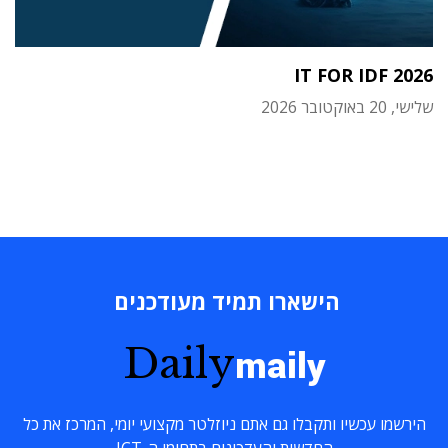
IT FOR IDF 2026
שלישי, 20 באוקטובר 2026
הישארו תמיד מעודכנים
Daily
maily
הירשמו עכשיו ותקבלו גם אתם ניוזלטר מקצועי יומי, המרכז את כל