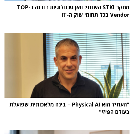
מחקר STKI השנתי: וואן טכנולוגיות דורגה כ-TOP
Vendor בכל תחומי שוק ה-IT
"העתיד הוא Physical AI – בינה מלאכותית שפועלת
בעולם הפיזי"