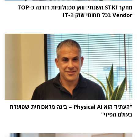
מחקר STKI השנתי: וואן טכנולוגיות דורגה כ-TOP
Vendor בכל תחומי שוק ה-IT
"העתיד הוא Physical AI – בינה מלאכותית שפועלת
בעולם הפיזי"