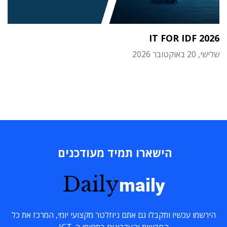
IT FOR IDF 2026
שלישי, 20 באוקטובר 2026
הישארו תמיד מעודכנים
Daily
maily
הירשמו עכשיו ותקבלו גם אתם ניוזלטר מקצועי יומי, המרכז את כל