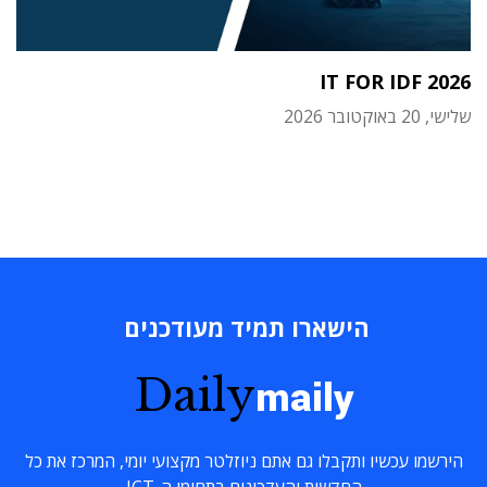
IT FOR IDF 2026
שלישי, 20 באוקטובר 2026
הישארו תמיד מעודכנים
Daily
maily
הירשמו עכשיו ותקבלו גם אתם ניוזלטר מקצועי יומי, המרכז את כל