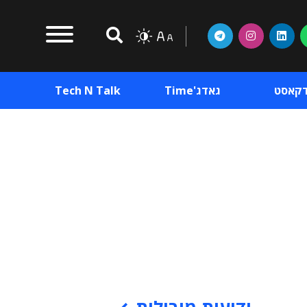
דקאסט
גאדג'Time
Tech N Talk
וכן פרסומי
תוכן פרסומי
וכן פרסומי