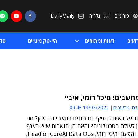
פורומים
גלריה
DailyMaily
ועים
דעות וניתוחים
היי-טק מינויים
פו
חשבים: מיכל רומי, איביי
ים ומחשבים
13/03/2022 09:48
ת
ד על נשים בתפקידים שונים בתעשייה: מיהן? מה
ת
 לעולם הטכנולוגיה? והאם הן חושבות שיש בענף
אפליה? ● והפעם: מיכל רומי, Head of CoreAI Data Ops,