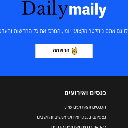
Daily
maily
 גם אתם ניוזלטר מקצועי יומי, המרכז את כל החדשות והעדכוני
הרשמה
כנסים ואירועים
הכנסים והאירועים שלנו
נצפיתם בכנסי ואירועי אנשים ומחשבים
לקראת כנסים ואירועים קרובים