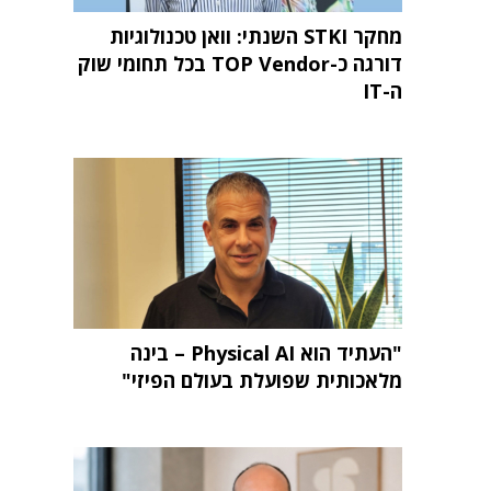
מחקר STKI השנתי: וואן טכנולוגיות
דורגה כ-TOP Vendor בכל תחומי שוק
ה-IT
"העתיד הוא Physical AI – בינה
מלאכותית שפועלת בעולם הפיזי"