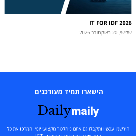
IT FOR IDF 2026
שלישי, 20 באוקטובר 2026
הישארו תמיד מעודכנים
Daily
maily
הירשמו עכשיו ותקבלו גם אתם ניוזלטר מקצועי יומי, המרכז את כל