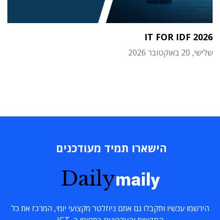
IT FOR IDF 2026
שלישי, 20 באוקטובר 2026
הישארו תמיד מעודכנים
Daily
maily
הירשמו עכשיו ותקבלו גם אתם ניוזלטר מקצועי יומי, המרכז את כל