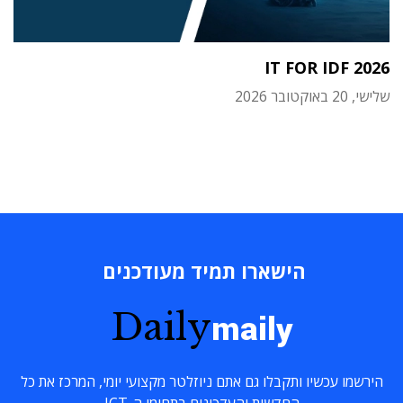
IT FOR IDF 2026
שלישי, 20 באוקטובר 2026
הישארו תמיד מעודכנים
Daily
maily
הירשמו עכשיו ותקבלו גם אתם ניוזלטר מקצועי יומי, המרכז את כל