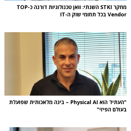
מחקר STKI השנתי: וואן טכנולוגיות דורגה כ-TOP
Vendor בכל תחומי שוק ה-IT
"העתיד הוא Physical AI – בינה מלאכותית שפועלת
בעולם הפיזי"