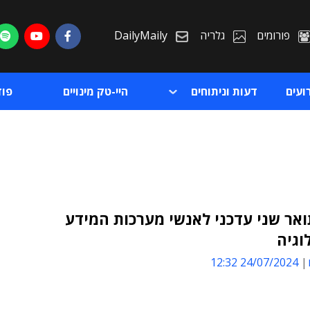
פורומים
גלריה
DailyMaily
ועים
דעות וניתוחים
היי-טק מינויים
פו
אר שני עדכני לאנשי מערכות המידע
וגיה
ת
24/07/2024 12:32
ת