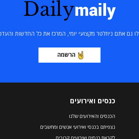
Daily
maily
 גם אתם ניוזלטר מקצועי יומי, המרכז את כל החדשות והעדכוני
הרשמה
כנסים ואירועים
הכנסים והאירועים שלנו
נצפיתם בכנסי ואירועי אנשים ומחשבים
לקראת כנסים ואירועים קרובים