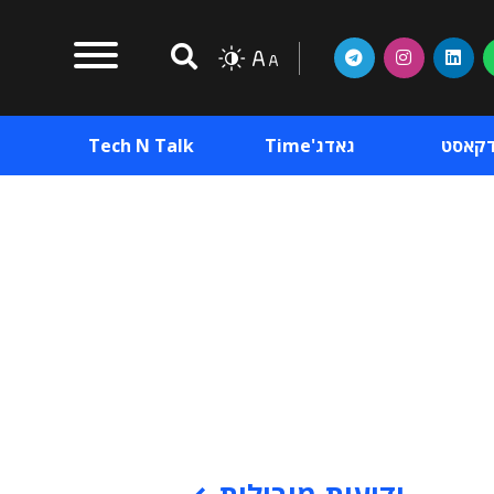
דקאסט
גאדג'Time
Tech N Talk
וכן פרסומי
תוכן פרסומי
וכן פרסומי