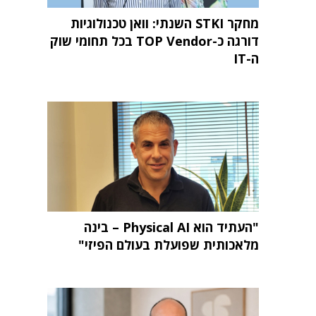
מחקר STKI השנתי: וואן טכנולוגיות
דורגה כ-TOP Vendor בכל תחומי שוק
ה-IT
"העתיד הוא Physical AI – בינה
מלאכותית שפועלת בעולם הפיזי"