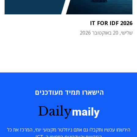
IT FOR IDF 2026
שלישי, 20 באוקטובר 2026
הישארו תמיד מעודכנים
Daily
maily
הירשמו עכשיו ותקבלו גם אתם ניוזלטר מקצועי יומי, המרכז את כל