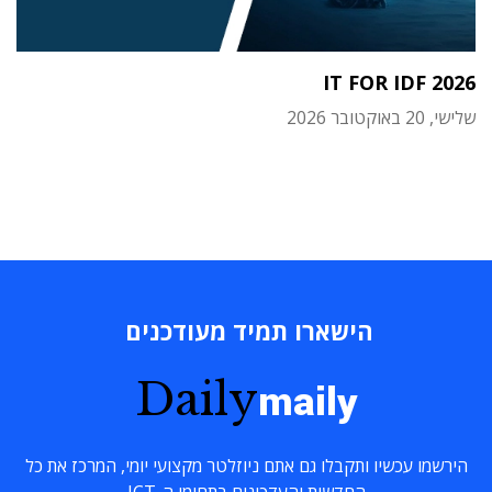
IT FOR IDF 2026
שלישי, 20 באוקטובר 2026
הישארו תמיד מעודכנים
Daily
maily
הירשמו עכשיו ותקבלו גם אתם ניוזלטר מקצועי יומי, המרכז את כל