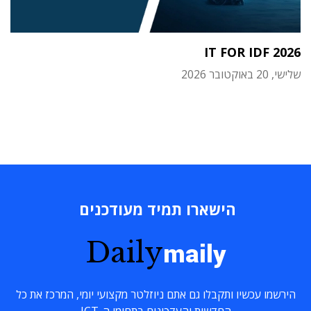
IT FOR IDF 2026
שלישי, 20 באוקטובר 2026
הישארו תמיד מעודכנים
Daily
maily
הירשמו עכשיו ותקבלו גם אתם ניוזלטר מקצועי יומי, המרכז את כל