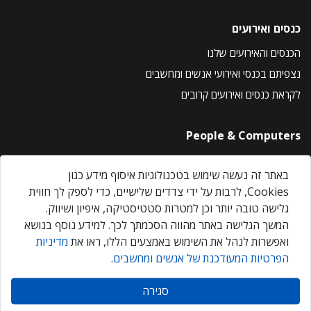
כנסים ואירועים
הכנסים והאירועים שלנו
נצפיתם בכנסי ואירועי אנשים ומחשבים
לקראת כנסים ואירועים קרובים
People & Computers
About Us
באתר זה נעשה שימוש בטכנולוגיות איסוף מידע כגון
Privacy Policy
Cookies, לרבות על ידי צדדים שלישיים, כדי לספק לך חווית
Contact Us
גלישה טובה יותר וכן למטרות סטטיסטיקה, איפיון ושיווק.
Our Events
המשך הגלישה באתר מהווה הסכמתך לכך. למידע נוסף בנושא
ואפשרות לנהל את השימוש באמצעים הללו, ראו את
מדיניות
הפרטיות המעודכנת של אנשים ומחשבים
.
אנשים ומחשבים © 2026 – כל הזכויות שמורות
סגירה
Created by