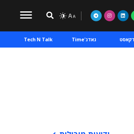
דקאסט
גאדג'Time
Tech N Talk
וכן פרסומי
תוכן פרסומי
וכן פרסומי