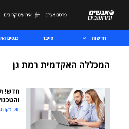
פרסם אצלנו
אירועים קרובים
חדשות
סייבר
כנסים ואיר
המכללה האקדמית רמת גן
חדש! תו
והטכנול
תוכן מקודם