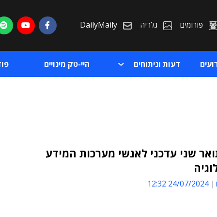
פורומים
גלריה
DailyMaily
ועים
דעות וניתוחים
היי-טק מינויים
פו
אר שני עדכני לאנשי מערכות המידע
וגיה
ת
24/07/2024 12:32
ת