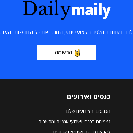
Daily
maily
 גם אתם ניוזלטר מקצועי יומי, המרכז את כל החדשות והעדכוני
הרשמה
כנסים ואירועים
הכנסים והאירועים שלנו
נצפיתם בכנסי ואירועי אנשים ומחשבים
לקראת כנסים ואירועים קרובים