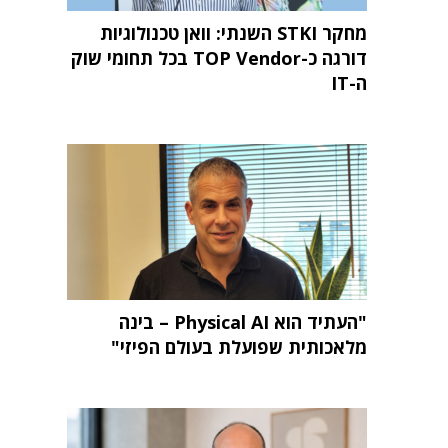
מחקר STKI השנתי: וואן טכנולוגיות
דורגה כ-TOP Vendor בכל תחומי שוק
ה-IT
"העתיד הוא Physical AI – בינה
מלאכותית שפועלת בעולם הפיזי"