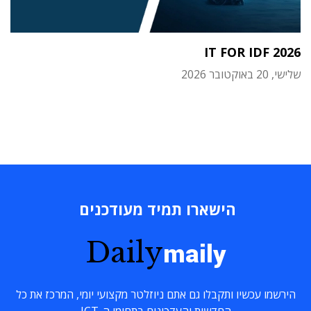
IT FOR IDF 2026
שלישי, 20 באוקטובר 2026
הישארו תמיד מעודכנים
Daily
maily
הירשמו עכשיו ותקבלו גם אתם ניוזלטר מקצועי יומי, המרכז את כל