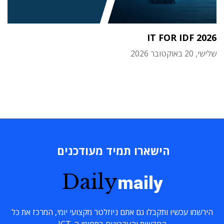
IT FOR IDF 2026
שלישי, 20 באוקטובר 2026
הישארו תמיד מעודכנים
Daily
maily
הירשמו עכשיו ותקבלו גם אתם ניוזלטר מקצועי יומי, המרכז את כל