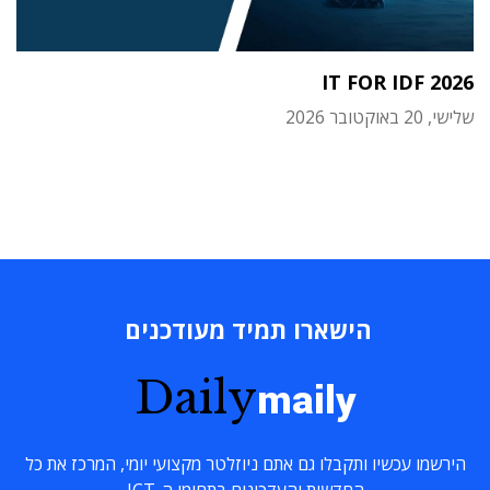
IT FOR IDF 2026
שלישי, 20 באוקטובר 2026
הישארו תמיד מעודכנים
Daily
maily
הירשמו עכשיו ותקבלו גם אתם ניוזלטר מקצועי יומי, המרכז את כל