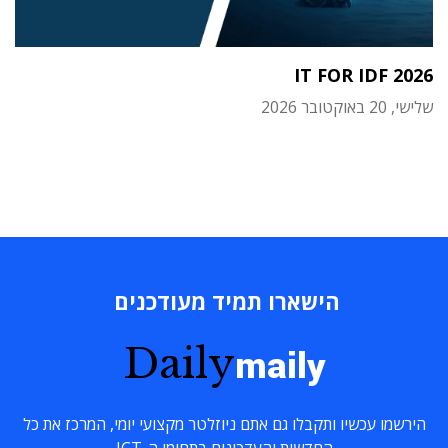
IT FOR IDF 2026
שלישי, 20 באוקטובר 2026
הישארו תמיד מעודכנים
Daily
maily
הירשמו עכשיו ותקבלו גם אתם ניוזלטר מקצועי יומי, המרכז את כל