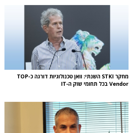
מחקר STKI השנתי: וואן טכנולוגיות דורגה כ-TOP
Vendor בכל תחומי שוק ה-IT