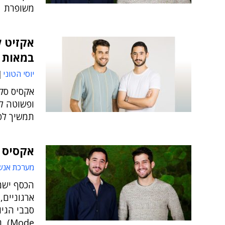
משופרת
במאות מ
יוסי הטוני
אקסיס סק
ופשוטה לי
תמשיך לפ
אקסיס סקיו
מערכת אנש
הכסף ישמ
ארגוניים,
Mode), הן סייברסטארטס ו-Ten Eleven Ventures