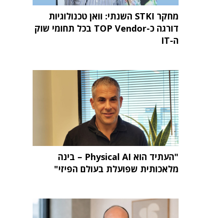
מחקר STKI השנתי: וואן טכנולוגיות
דורגה כ-TOP Vendor בכל תחומי שוק
ה-IT
"העתיד הוא Physical AI – בינה
מלאכותית שפועלת בעולם הפיזי"