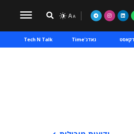
דקאסט
גאדג'Time
Tech N Talk
וכן פרסומי
תוכן פרסומי
וכן פרסומי