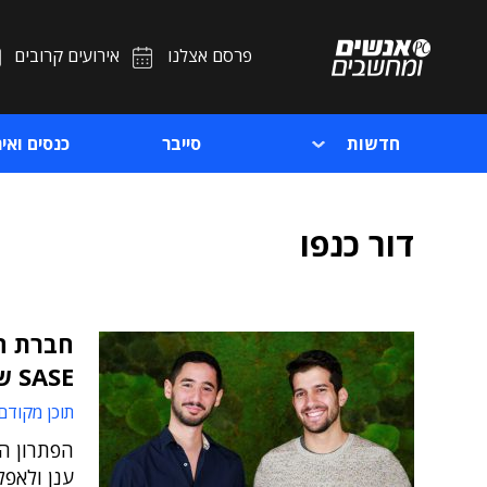
פרסם אצלנו
אירועים קרובים
חדשות
סייבר
כנסים ואיר
דור כנפו
חברת ה
SASE של ארובה
תוכן מקודם
הפתרון ה
ענן ולאפל