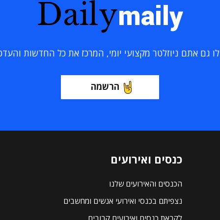
Daily
maily
 גם אתם ניוזלטר מקצועי יומי, המרכז את כל החדשות והעדכוני
הרשמה
כנסים ואירועים
הכנסים והאירועים שלנו
נצפיתם בכנסי ואירועי אנשים ומחשבים
לקראת כנסים ואירועים קרובים