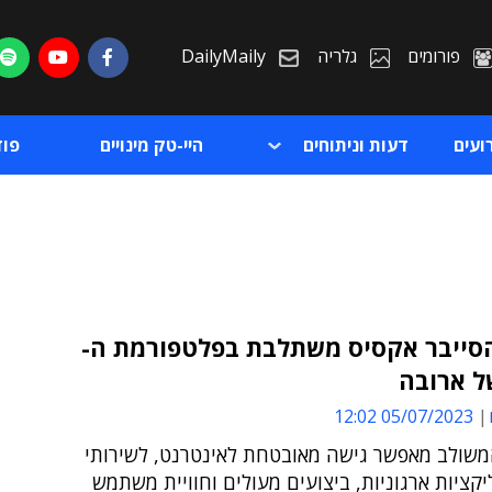
פורומים
גלריה
DailyMaily
ועים
דעות וניתוחים
היי-טק מינויים
פו
סייבר אקסיס משתלבת בפלטפורמת ה-
ת
05/07/2023 12:02
ת
משולב מאפשר גישה מאובטחת לאינטרנט, לשירותי
יקציות ארגוניות, ביצועים מעולים וחוויית משתמש