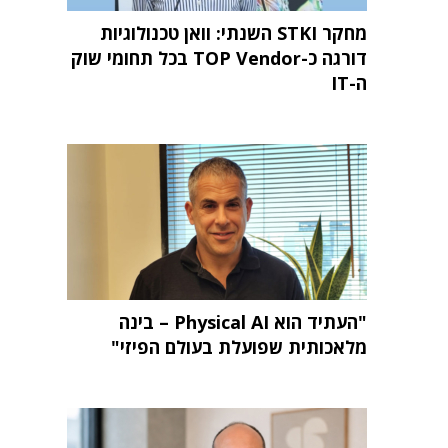
מחקר STKI השנתי: וואן טכנולוגיות
דורגה כ-TOP Vendor בכל תחומי שוק
ה-IT
"העתיד הוא Physical AI – בינה
מלאכותית שפועלת בעולם הפיזי"