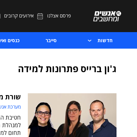
פרסם אצלנו
אירועים קרובים
חדשות
סייבר
כנסים ואיר
ג'ון ברייס פתרונות למידה
שורת מי
מערכת אנש
חטיבת הה
למנהלת ת
תחום למי