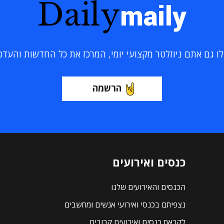
Daily
maily
 גם אתם ניוזלטר מקצועי יומי, המרכז את כל החדשות והעדכוני
הרשמה
כנסים ואירועים
הכנסים והאירועים שלנו
נצפיתם בכנסי ואירועי אנשים ומחשבים
לקראת כנסים ואירועים קרובים