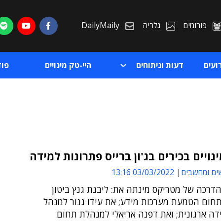
פורומים
גלריה
DailyMaily
ועים
דעות וניתוחים
היי-טק מינויים
פו
נויים בכירים בג'ון ברייס פתרונות למידה
ים ומחשבים
03/03/2022 13:16
ת
דרכה של מטריקס מינתה את: ליבנת גנץ ביטון
ת
חום הטמעת מערכות מידע; את עידו גנור למנהל
דה ארגונית; ואת דפנה אריאלי למנהלת תחום