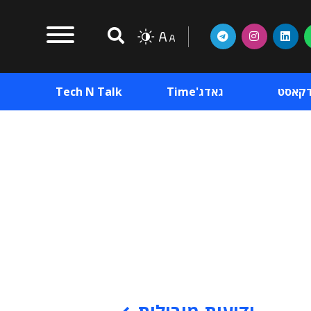
דקאסט
גאדג'Time
Tech N Talk
וכן פרסומי
תוכן פרסומי
וכן פרסומי