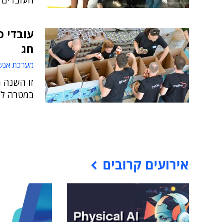
העובדים כ-100 משלוחי מנות אשר יחולקו לניצול
חג
מערכת אנש
זו השנה 
במטרה לס
אירועים קרובים