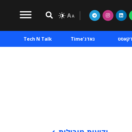
דקאסט
גאדג'Time
Tech N Talk
וכן פרסומי
תוכן פרסומי
וכן פרסומי