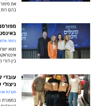
בהם רות ה
מפורסמי
באינסט
נחמה אלמו
מטא ישראל
בין-דורי 
עובדי ק
ניצולי 
מערכת אנש
במסגרת ה