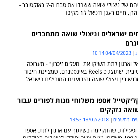
את סיפוריהם של ניצולי שואה ששרדו את טבח ה-7 באוקטובר -
רן, חיים רענן ודניאל לוז מקיבו
ם ישראלים וניצולי שואה מתחברים
גרם
ג
04/04/2023 10:14
 וארגון לתת השיקו את "מעלים זיכרון" - תערוכה
אינטראקטיבית, שתוצג כ-Reels באינסטגרם, שמציינת חיבור
מרגש בין ניצולי שואה והידוענים המובילים בישראל
ליקטייל אספו משלוחי מנות לפורים עבור
שואה נזקקים
ים ומחשבים
18/02/2018 13:53
פעילות, שהתקיימה בשיתוף עם ארגון לתת, אספו