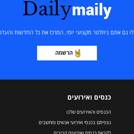
Daily
maily
 גם אתם ניוזלטר מקצועי יומי, המרכז את כל החדשות והעדכוני
הרשמה
כנסים ואירועים
הכנסים והאירועים שלנו
נצפיתם בכנסי ואירועי אנשים ומחשבים
לקראת כנסים ואירועים קרובים