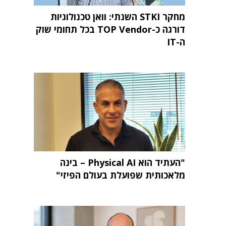
מחקר STKI השנתי: וואן טכנולוגיות
דורגה כ-TOP Vendor בכל תחומי שוק
ה-IT
"העתיד הוא Physical AI – בינה
מלאכותית שפועלת בעולם הפיזי"