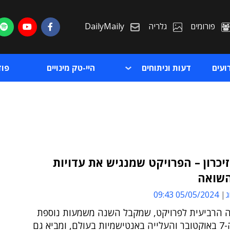
פורומים
גלריה
DailyMaily
ועים
דעות וניתוחים
היי-טק מינויים
פו
יכרון – הפרויקט שמנגיש את עדויות
השואה
ת
ג
05/05/2024 09:43
ת
ה הרביעית לפרויקט, שמקבל השנה משמעות נוספת
על רקע ה-7 באוקטובר והעלייה באנטישמיות בעולם, ומביא גם