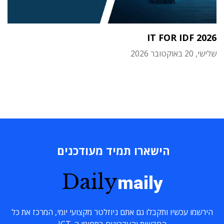
IT FOR IDF 2026
שלישי, 20 באוקטובר 2026
הישארו תמיד מעודכנים
Daily
maily
הירשמו עכשיו ותקבלו גם אתם ניוזלטר מקצועי יומי, המרכז את כל