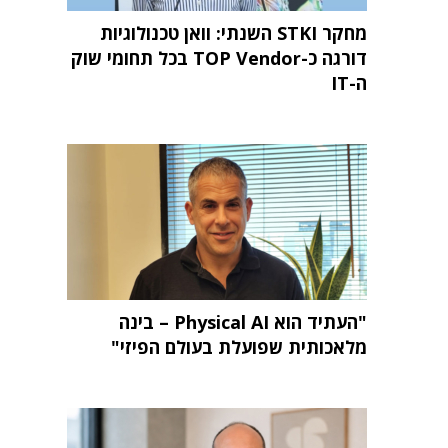
מחקר STKI השנתי: וואן טכנולוגיות
דורגה כ-TOP Vendor בכל תחומי שוק
ה-IT
"העתיד הוא Physical AI – בינה
מלאכותית שפועלת בעולם הפיזי"