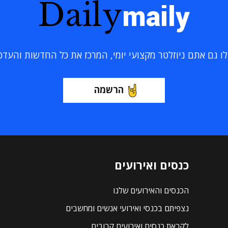
Daily
maily
 גם אתם ניוזלטר מקצועי יומי, המרכז את כל החדשות והעדכוני
הרשמה
כנסים ואירועים
הכנסים והאירועים שלנו
נצפיתם בכנסי ואירועי אנשים ומחשבים
לקראת כנסים ואירועים קרובים