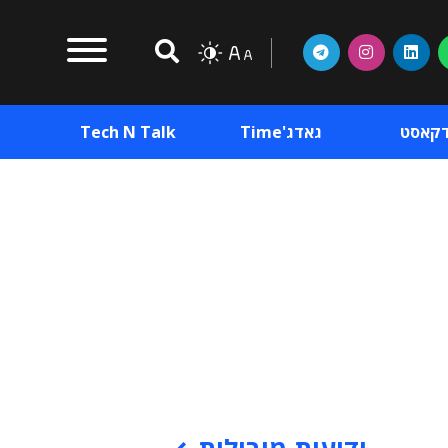
דקאסט
גאדג'Time
Tech N Talk
וכן פרסומי
תוכן פרסומי
וכן פרסומי