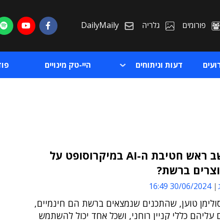
פורומים
גלריה
DailyMaily
ועים
דעות וניתוחים
היי-טק מינויים
פו
מה חושב ראש חטיבת ה-AI במיקרוסופט על
יוצרים ברשת?
ת
30/06/2024 16:49
ת
ולימן טוען, שהתכנים שנמצאים ברשת הם חינמיים,
עליהם כללי קניין רוחני, ושכל אחד יכול להשתמש