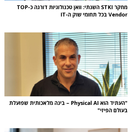
מחקר STKI השנתי: וואן טכנולוגיות דורגה כ-TOP
Vendor בכל תחומי שוק ה-IT
"העתיד הוא Physical AI – בינה מלאכותית שפועלת
בעולם הפיזי"