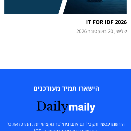
IT FOR IDF 2026
שלישי, 20 באוקטובר 2026
הישארו תמיד מעודכנים
Daily
maily
הירשמו עכשיו ותקבלו גם אתם ניוזלטר מקצועי יומי, המרכז את כל