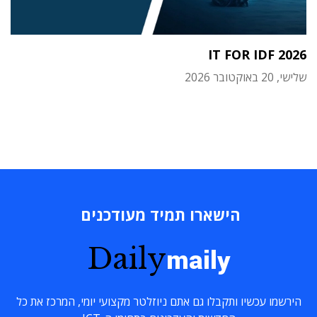
IT FOR IDF 2026
שלישי, 20 באוקטובר 2026
הישארו תמיד מעודכנים
Daily
maily
הירשמו עכשיו ותקבלו גם אתם ניוזלטר מקצועי יומי, המרכז את כל