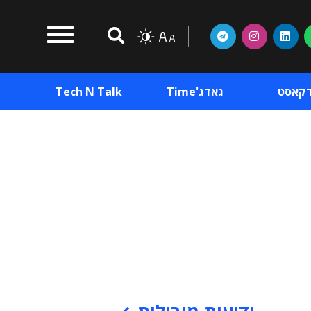
דקאסט
גאדג'Time
Tech N Talk
וכן פרסומי
תוכן פרסומי
וכן פרסומי