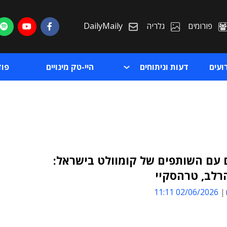
פורומים
גלריה
DailyMaily
ועים
דעות וניתוחים
היי-טק מינויים
פו
 עם השותפים של קומוולט בישראל:
רלב, טרהסקיי
ת
02/06/2026 11:11
ת