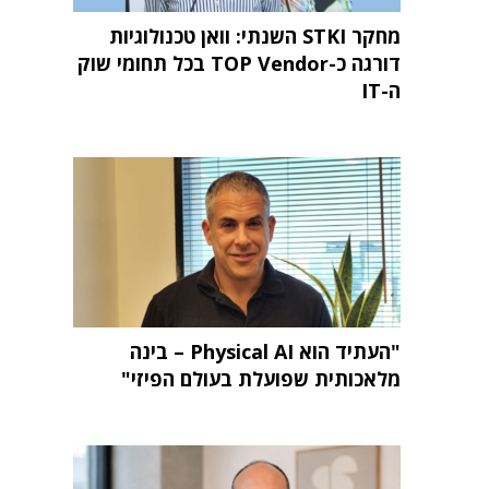
מחקר STKI השנתי: וואן טכנולוגיות
דורגה כ-TOP Vendor בכל תחומי שוק
ה-IT
"העתיד הוא Physical AI – בינה
מלאכותית שפועלת בעולם הפיזי"