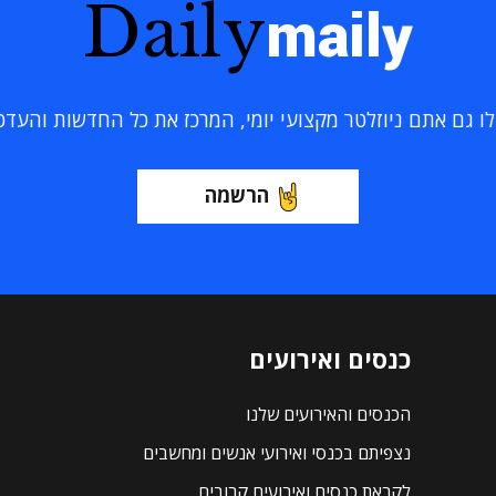
Daily
maily
 גם אתם ניוזלטר מקצועי יומי, המרכז את כל החדשות והעדכוני
הרשמה
כנסים ואירועים
הכנסים והאירועים שלנו
נצפיתם בכנסי ואירועי אנשים ומחשבים
לקראת כנסים ואירועים קרובים