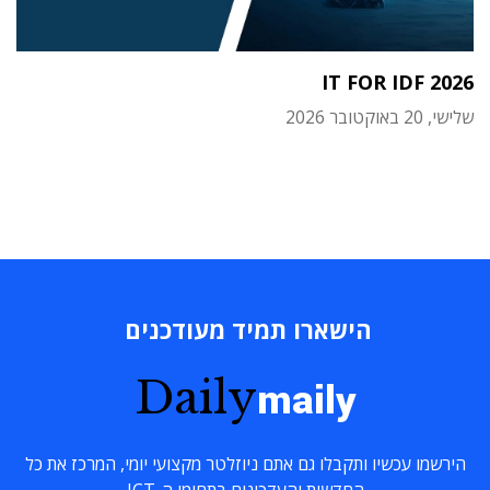
IT FOR IDF 2026
שלישי, 20 באוקטובר 2026
הישארו תמיד מעודכנים
Daily
maily
הירשמו עכשיו ותקבלו גם אתם ניוזלטר מקצועי יומי, המרכז את כל