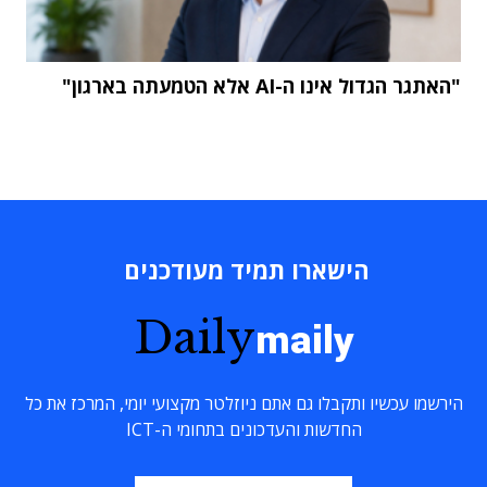
"האתגר הגדול אינו ה-AI אלא הטמעתה בארגון"
הישארו תמיד מעודכנים
Daily
maily
הירשמו עכשיו ותקבלו גם אתם ניוזלטר מקצועי יומי, המרכז את כל
החדשות והעדכונים בתחומי ה-ICT