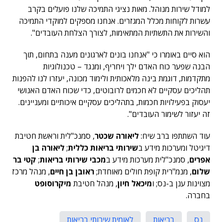
למודל שירות מנוהל. מאות נציגי התמיכה שלנו פועלים בקרב
עשרות לקוחות מכלל המגזרים. אנחנו מספקים למוקדי התמיכה
והשירות את התשתיות המתאימות, לצורך הצלחת העובדים".
הוא סיים באומרו כי "אנחנו בונים לארגונים מענה בתחום, תוך
הבנה שפער כוח האדם ילך ויחריף, ומנגד – טכנולוגיות
מתקדמות, דוגמת בינה מלאכותית ולימוד מכונה, יעזרו לנו להפנות
תהליכים עסקיים לא חכמים לרובוטים, כדי שכוח האדם האנושי
יעסוק בפעילויות חכמות, בתהליכים עסקיים איכותיים ומעניינים.
זה יעזור לשימור העובדים".
עוד השתתפו ברב שיח:
ליאורה שכטר
, סמנכ"לית וראשת חטיבת
דיגיטל ומערכות מידע ב
שירותי בריאות כללית
;
ליאורה בן
אפרים
, סמנכ"לית מערכות מידע ב
מכבי שירותי בריאות
;
קטי בר
שלום
, מנמ"רית קופת חולים מאוחדת;
ראובן בן חיים
, מנהל מרכז
מצוינות ענן ב-נס; ו
מיכאל חיון
, מנהל חטיבת
מיקרוסופט
בחברה.
נס
בריאות
לאומית שירותי בריאות