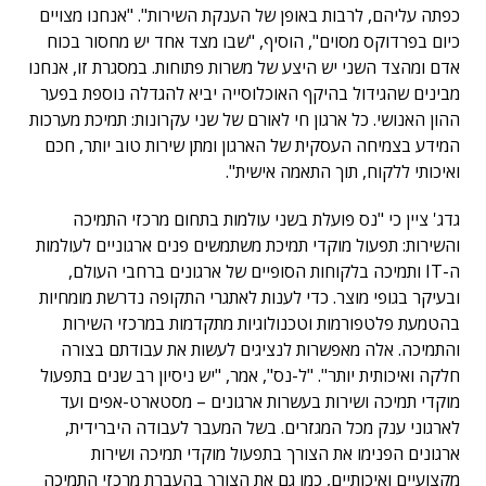
כפתה עליהם, לרבות באופן של הענקת השירות". "אנחנו מצויים
כיום בפרדוקס מסוים", הוסיף, "שבו מצד אחד יש מחסור בכוח
אדם ומהצד השני יש היצע של משרות פתוחות. במסגרת זו, אנחנו
מבינים שהגידול בהיקף האוכלוסייה יביא להגדלה נוספת בפער
ההון האנושי. כל ארגון חי לאורם של שני עקרונות: תמיכת מערכות
המידע בצמיחה העסקית של הארגון ומתן שירות טוב יותר, חכם
ואיכותי ללקוח, תוך התאמה אישית".
גדג' ציין כי "נס פועלת בשני עולמות בתחום מרכזי התמיכה
והשירות: תפעול מוקדי תמיכת משתמשים פנים ארגוניים לעולמות
ה-IT ותמיכה בלקוחות הסופיים של ארגונים ברחבי העולם,
ובעיקר בגופי מוצר. כדי לענות לאתגרי התקופה נדרשת מומחיות
בהטמעת פלטפורמות וטכנולוגיות מתקדמות במרכזי השירות
והתמיכה. אלה מאפשרות לנציגים לעשות את עבודתם בצורה
חלקה ואיכותית יותר". "ל-נס", אמר, "יש ניסיון רב שנים בתפעול
מוקדי תמיכה ושירות בעשרות ארגונים – מסטארט-אפים ועד
לארגוני ענק מכל המגזרים. בשל המעבר לעבודה היברידית,
ארגונים הפנימו את הצורך בתפעול מוקדי תמיכה ושירות
מקצועיים ואיכותיים, כמו גם את הצורך בהעברת מרכזי התמיכה