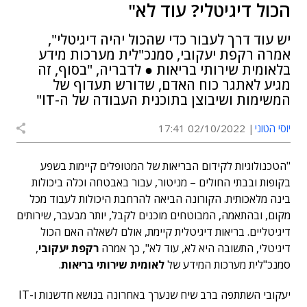
הכול דיגיטלי? עוד לא"
יש עוד דרך לעבור כדי שהכול יהיה דיגיטלי",
אמרה רקפת יעקובי, סמנכ"לית מערכות מידע
בלאומית שירותי בריאות ● לדבריה, "בסוף, זה
מגיע לאתגר כוח האדם, שדורש תעדוף של
המשימות ושיבוצן בתוכנית העבודה של ה-IT"
יוסי הטוני
02/10/2022 17:41
"הטכנולוגיות לקידום הבריאות של המטופלים קיימות בשפע
בקופות ובבתי החולים – מניטור, עבור באבטחה וכלה ביכולות
בינה מלאכותית. הקורונה הביאה להרחבת היכולות לעבוד מכל
מקום, ובהתאמה, המבוטחים מוכנים לקבל, יותר מבעבר, שירותים
דיגיטליים. בריאות דיגיטלית קיימת, אולם לשאלה האם הכול
דיגיטלי, התשובה היא לא, עוד לא", כך אמרה
רקפת יעקובי
,
סמנכ"לית מערכות המידע של
לאומית שירותי בריאות
.
יעקובי השתתפה ברב שיח שנערך באחרונה בנושא חדשנות ו-IT