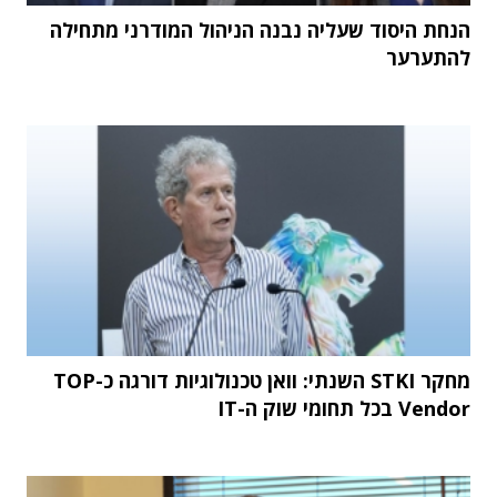
הנחת היסוד שעליה נבנה הניהול המודרני מתחילה
להתערער
מחקר STKI השנתי: וואן טכנולוגיות דורגה כ-TOP
Vendor בכל תחומי שוק ה-IT