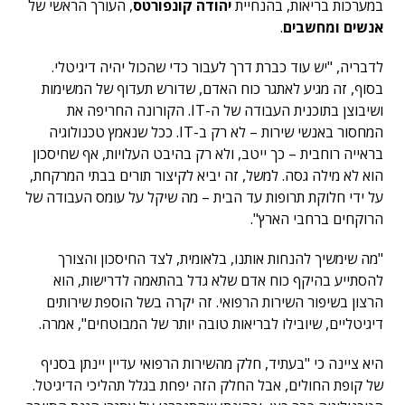
במערכות בריאות, בהנחיית
יהודה קונפורטס
, העורך הראשי של
אנשים ומחשבים
.
לדבריה, "יש עוד כברת דרך לעבור כדי שהכול יהיה דיגיטלי.
בסוף, זה מגיע לאתגר כוח האדם, שדורש תעדוף של המשימות
ושיבוצן בתוכנית העבודה של ה-IT. הקורונה החריפה את
המחסור באנשי שירות – לא רק ב-IT. ככל שנאמץ טכנולוגיה
בראייה רוחבית – כך ייטב, ולא רק בהיבט העלויות, אף שחיסכון
הוא לא מילה גסה. למשל, זה יביא לקיצור תורים בבתי המרקחת,
על ידי חלוקת תרופות עד הבית – מה שיקל על עומס העבודה של
הרוקחים ברחבי הארץ".
"מה שימשיך להנחות אותנו, בלאומית, לצד החיסכון והצורך
להסתייע בהיקף כוח אדם שלא גדל בהתאמה לדרישות, הוא
הרצון בשיפור השירות הרפואי. זה יקרה בשל הוספת שירותים
דיגיטליים, שיובילו לבריאות טובה יותר של המבוטחים", אמרה.
היא ציינה כי "בעתיד, חלק מהשירות הרפואי עדיין יינתן בסניף
של קופת החולים, אבל החלק הזה יפחת בגלל תהליכי הדיגיטל.