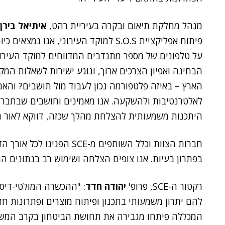
מנהל מחלקת תיאום ובקרה בעיריית רהט,
איתיאל בירן
פיתוח אפליקציית S.O.S למוקד העירוני, 
על טלפונים של מספר מתנדבים המדווחים למוקד העירונ
הבחינה ואפיון הצרכים ארוך, ונוגע ישירות לשאלות המק
הארץ – באיזה פלטפורמה נכון לעבוד מול תושבים? והאם 
לאלטרנטיבות ולהשקעה. אנו מאמינים וחושבים שבחברה
היתכנות משמעותית להצלחת מהלך שכזה, דווקא לאור הי
חברות הצוות וכלל השותפים מ-
בפתרון בעיות. אנו צופים הצלחה ושימוש רב בנתונים ה
רקטור ה-SCE, פרופ'
יהודה חדד
: "ההכשרה המולטי-דיסצ
להם יתרון משמעותי בתכנון ופיתוח מוצרים ופתרונות ח
המכללה פיתחו מגבירה את תחושת הביטחון בקרב המשת