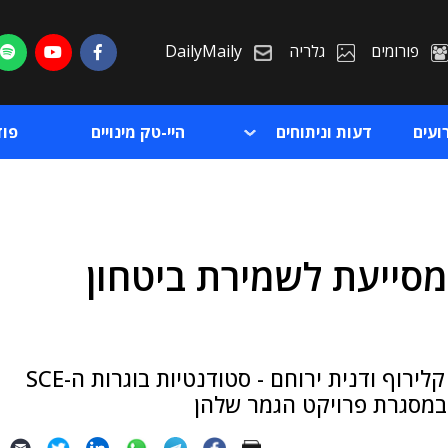
פורומים
גלריה
DailyMaily
ועים
דעות וניתוחים
היי-טק מינויים
פו
מסייעת לשמירת ביטחון
ת
ת
את היישום, SOS CITY SAFETY, פיתחו מישל קלירוף ודנית ירוחם - סטודנטיות בוגרות ה-SCE
במסגרת פרויקט הגמר שלהן