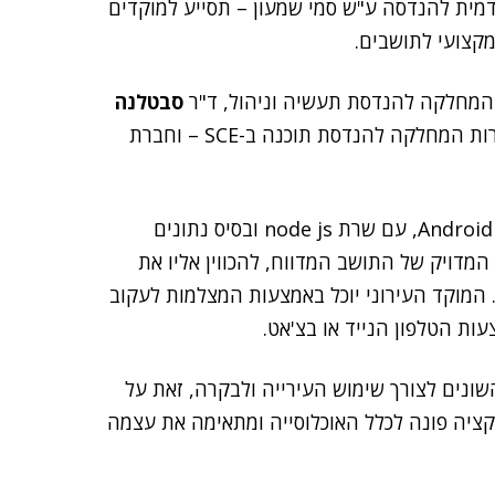
 וניהול ב-SCE המכללה האקדמית להנדסה ע"ש סמי שמעון – תסייע למוקדים
מקצועי לתושבים.
המחלקה להנדסת תעשיה וניהול, ד"ר
סבטלנה
– בוגרות המחלקה להנדסת תוכנה ב-SCE – וחברת
האפליקציה, שמיושמת בסביבת עבודה Android studio flutter, עם שרת node js ובסיס נתונים
ום המדויק של התושב המדווח, להכווין אליו את
 המוקד העירוני יוכל באמצעות המצלמות לעקוב
עות הטלפון הנייד או בצ'אט.
ונים לצורך שימוש העירייה ולבקרה, זאת על
ליקציה פונה לכלל האוכלוסייה ומתאימה את עצמה