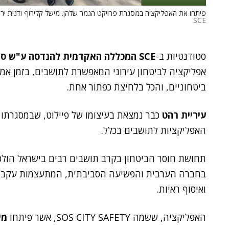
פיתחו את האפליקציה במסגרת פרויקט הגמר שלהן. מישל קלירוף ודנית ירוחם, בוגרות ה-SCE המכללה האקדמית לה
SCE
סטודנטיות ב-
SCE המכללה האקדמית להנדסה ע"ש סמי שמעון
אפליקציה לביטחון עירוני המאפשרת לתושבים, בזמן אמת,
ביטחוניים, והכל בלחיצת כפתור אחת.
עיריית רהט
כבר נמצאת בעיצומו של פיילוט, שבמסגרתו
האפליקציות לתושבים בכלל.
תחושת חוסר הביטחון בקרב תושבים רבים בישראל הולכ
בחברה הערבית והפשיעה הסביבתית, המתעצמות עקב ה
ואיסוף ראיות.
האפליקציה, ששמה SOS CITY SAFETY, אשר פיתחו
מי