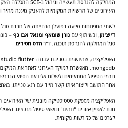
המחלקה להנדסת תעשייה
העירוניים של הרשויות המקומיות להעניק מענה מהיר ו
לשתי המפתחות סייעה בפועלן הנחייתה של חברת סגל 
דייצ'מן
, ובשיתוף עם
נורן שומאף
ו
מנאל אבו כף
סגל המחלקה להנדסת תוכנה, ד"ר
הדס חסידים
.
mongodb, מאפשרת למוקד העירוני לאתר את המיק
גורמי הטיפול המתאימים ולשלוח אליו את הסיוע הנדרש.
אחר התושב וליצור איתו קשר מייד עם רגע פנייתו, באמצ
האפליקציה מספקת סטטיסטיקה מובנית של האירועים הש
מנת לאפיין אזורים "חמים" ונושאי טיפול מרכזיים. האפ
לצרכים של כל רשות מקומית.