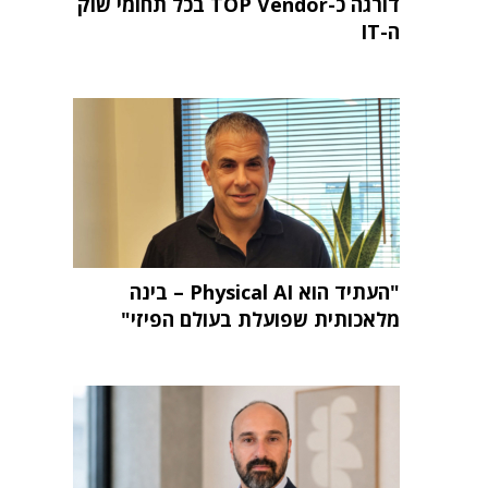
דורגה כ-TOP Vendor בכל תחומי שוק
ה-IT
"העתיד הוא Physical AI – בינה
מלאכותית שפועלת בעולם הפיזי"