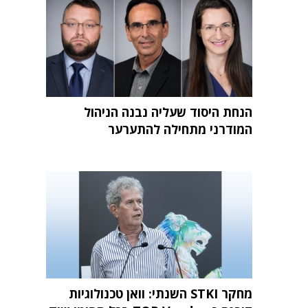
הנחת היסוד שעליה נבנה הניהול
המודרני מתחילה להתערער
מחקר STKI השנתי: וואן טכנולוגיות