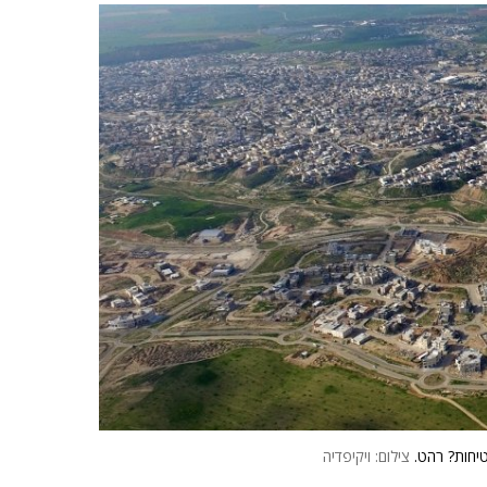
טיחות? רהט.
צילום: ויקיפדיה