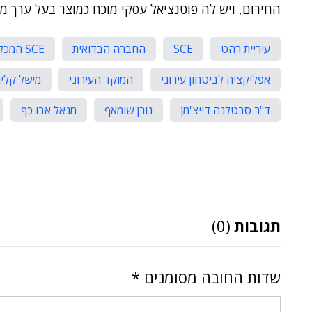
החירום, ויש לה פוטנציאל עסקי מוכח כמוצר בעל ערך מוס
עיריית רהט
SCE
החברה הבדואית
SCE המכללה האקדמית להנדסה ע"ש סמי שמעון
אפליקציה לביטחון עירוני
המוקד העירוני
מישל קליר
ד"ר סבטלנה דייצ'מן
נורן שומאף
מנאל אבו כף
תגובות
(0)
שדות החובה מסומנים
*