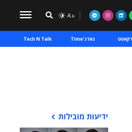
דקאסט
גאדג'Time
Tech N Talk
וכן פרסומי
תוכן פרסומי
וכן פרסומי
ידיעות מובילות