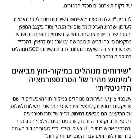
של לקוחות ארגוניים מכלל המגזרים.
לדבריו, "תועלת נוספת מהשימוש בשירותים מנוהלים זו היכולת
לעדכון ושדרוג מערכות מחשוב על מנת לעמוד בקצב המואץ
והגובר של דרישות אבטחת המידע. בשנתיים האחרונות אירעו
מתקפות סייבר ודרישות כופר שחייבו ארגונים להאיץ ולהגדיל
משמעותית את ההשקעה בתחום, לרבות בשירותי SOC מנוהלים
בהיקפים נרחבים".
"שירותים מנוהלים במיקור-חוץ מביאים
למימוש מהיר של הטרנספורמציה
הדיגיטלית"
אשכנזי ציין ש-"שירותים מנוהלים במיקור-חוץ מאפשרים ליישם
פרויקטים במהירות, לתפעל את מערכי המחשוב ביעילות ולשלוט
על התקציב. הם מביאים למימוש מהיר של טרנספורמציה
דיגיטלית. בתקופת הקורונה, ארגונים רבים נאלצו להגיב מהר
ולהרחיב את שירותי ה-IT באופן מיידי, כדי לענות לגידול העצום
בדרישות לשירותים עבור העובדים והלקוחות".