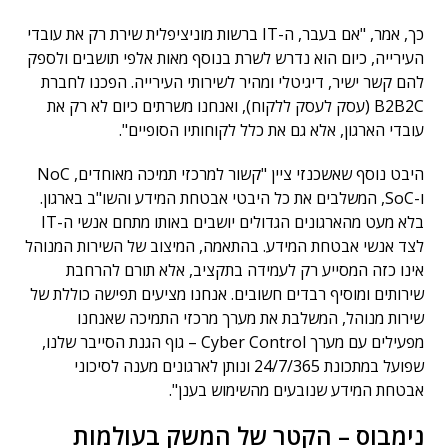
כך, אמר, "אם בעבר, ה-IT ברשות מוניציפלית שירת רק את עובדי
העירייה, כיום הוא נדרש לשרת בנוסף מאות אלפי תושבים ולספק
להם קשר ישיר, דיגיטלי ומהיר לשירותי העירייה. הפכנו לחברת
B2B2C (עסק לעסק ללקוח), ואנחנו משרתים כיום לא רק את
עובדי הארגון, אלא גם את כלל לקוחותיו הסופיים".
היבט נוסף שאשכנזי ציין "קשור למרכזי תמיכה מאוחדים, NoC
ו-SoC, המשלבים את כל היבטי אבטחת המידע והשו"ב בארגון.
בלא מעט מהארגונים הגדולים יושבים באותו מתחם אנשי ה-IT
לצד אנשי אבטחת המידע. בהתאמה, המיצוב של השירות המנוהל
אינו כזה המסייע רק לעמידה בתקציב, אלא תורם להרחבת
שירותים ומוסיף רבדים חשובים. אנחנו מציעים תפישה כוללת של
שירות מנוהל, המשלבת את מערך מרכזי התמיכה שאנחנו
מפעילים עם מערך Cyber Control – גוף הגנת הסייבר שלנו,
שפועל במתכונת 24/7/365 ונותן לארגונים מענה לסיכוני
אבטחת המידע שנובעים מהשימוש בענן".
נימבוס – הקטר של המשק בעולמות