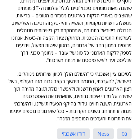
נוסף על חטיבת שירותים מנוהלים; חטיבת יועצים ומומחים,
שמונה מאות מומחים טכנולוגיים לכלל עולמות ה-IT; מומחים
שמוצבים באתרי הלקוח בארגונים ממגזרים מגוונים – בריאות,
ממשלה, רשויות מקומיות, תעשייה והיי-טק; והחטיבה השלישית,
הגדולה בישראל בתחומה, שמתמקדת רק בשירותים מנוהלים
לעולמות התמיכה הטכנית, תחזוקת ציוד הקצה וה-NoC. אנחנו
פרוסים במגוון רחב של ארגונים, במגוון שיטות תפעול, ויודעים
לספק ללקוח הארגוני כל סוג של עובד – מתומך טכני, דרך
אנליסט ועד לאיש סיסטם או מנתח מערכות".
לסיכום ציין אשכנזי כי "העולם הולך לכיוון שירותים מנוהלים.
בישראל, להערכתי, המגמה תימשך בקצב גבוה מזה העולמי, בשל
רצון הארגונים לאמץ חדשנות ולאפשר יכולת תגובה מהירה תוך
שמירה על מדדי איכות גבוהים, שתואמים את האסטרטגיה
הארגונית. השנה חווינו גידול בהיקף הפעילות שלנו, ולהערכתי
מגמה זו תתרחב בשנים הקרובות – ככל שארגונים נוספים יפנימו
את היתרונות והערכים המוספים ממנה".
נס
Ness
דודו אשכנזי