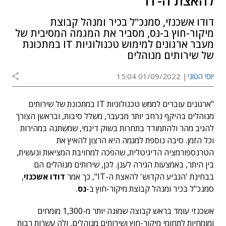
להאצת ה-IT"
דודו אשכנזי, סמנכ"ל בכיר ומנהל קבוצת
מיקור-חוץ ב-נס, מסביר את המגמה המסיבית של
מעבר ארגונים למימוש טכנולוגיות IT במתכונת
של שירותים מנוהלים
יוסי הטוני
01/09/2022 15:04
"ארגונים עוברים לממש טכנולוגיות IT במתכונת של שירותים
מנוהלים בהיקף נרחב יותר מבעבר, משלל סיבות, ובראשן הצורך
להגיב מהר ולהתמודד בתחרות בשוק דינמי, שמשתנה במהירות
וכל הזמן. סיבה נוספת למגמה היא הרצון להאיץ את
הטרנספורמציה הדיגיטלית, שהפכה למחויבת המציאות ונעשית,
בין היתר, באמצעות הגירה לענן. לכן, שירותים מנוהלים הם
בבחינת 'הגביע הקדוש' להאצת ה-IT", כך אמר
דודו אשכנזי
,
סמנכ"ל בכיר ומנהל קבוצת מיקור-חוץ ב-
נס
.
אשכנזי עומד בראש קבוצה שמונה יותר מ-1,300 מומחים
ומומחיות לתחומי מיקור-חוץ ושירותים מנוהלים, ולה עשרות רבות