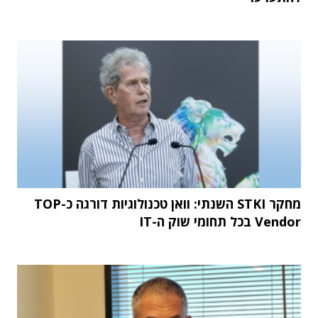
מחקר STKI השנתי: וואן טכנולוגיות דורגה כ-TOP
Vendor בכל תחומי שוק ה-IT