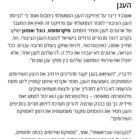
הענן
אשכנזי דיבר על פרויקט הענן הממשלתי נימבוס ואמר כי "כניסת
הענן הציבורי למגזר הממשלתי עם פרויקט זה תאיץ את המעבר
של ארגונים לענן ותסיר חסמים.
מיקרוסופט
,
גוגל
ו
אמזון
ישיקו
בקרוב דטה סנטרים גדולים בישראל לטובת הענן הציבורי, וזה
מחייב אותנו, כאינטגרטור, להיות שחקן בעולם מרובה עננים. ככל
הנראה, ארגונים לא יעבירו את כלל ה-IT שלהם לענן אחד, אלא
יפצלו את שירותי המחשוב שלהם בין ספקי ענן שונים".
לדבריו, "השימוש בענן יקצר תהליכים וירחיב את היצע השירותים
המסופקים. באמצעות הענן, מוסד אקדמי שיוזם קמפיין ליום פתוח
והרשמה לא נדרש לתהליך ארוך ולצוות תשתיות שיקים
פלטפורמה מתאימה – בפלטפורמת ענן הוא יכול לממש זאת
מיידית. כך גם בבנק שרוצה להרים מערכת לזימון תורים בסניפים.
הענן מסיר את החסמים ומקצר משמעותית את הזמן לאספקת
השירותים".
"הקבוצה שבראשותי", אמר, "מספקת שירותים בכמה תחומים,