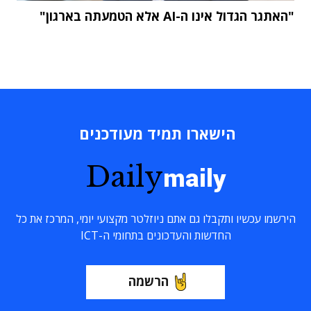
"האתגר הגדול אינו ה-AI אלא הטמעתה בארגון"
הישארו תמיד מעודכנים
Daily
maily
הירשמו עכשיו ותקבלו גם אתם ניוזלטר מקצועי יומי, המרכז את כל
החדשות והעדכונים בתחומי ה-ICT
הרשמה