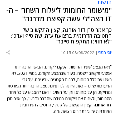
חדשות
"מ'שומר החומות' ל'עלות השחר' – ה-
IT הצה"לי עשה קפיצת מדרגה"
כך אמר סרן דור אוחנה, קצין התקשוב של
החטיבה הדרומית ברצועת עזה, שהוסיף ועדכן:
"לא חווינו מתקפות סייבר"
יוסי הטוני
08/08/2022 10:15
"מאז מבצע 'שומר החומות' הפקנו לקחים, הבאנו הרבה יותר
אמצעי תקשוב לשטח. בעוד שבמבצע הקודם, במאי 2021, לא
ראינו את כלל הכוחות, לרבות הקטנים שביניהם, על גבי
המערכות שלנו – כעת הייתה לנו תמונת מצב הרבה יותר מפורטת
ומדויקת, הן על כוחותנו והן על האויב. ידענו להצביע על כל אחד
מהכוחות, ולשנות את מיקומם במידה שהדבר נדרש", כך אמר סרן
דור אוחנה
, קצין התקשוב של קטיף, החטיבה המרחבית
האחראית על גזרת דרום רצועת עזה.