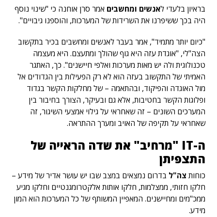
בראיון בלעדי ל
אנשים ומחשבים
אמר סרן אוחנה כי "שינוי נוסף
היה בכך ששיפרנו את השרידות של המערכות, והוספנו גיבויים".
"כיום יותר מתמיד", אמר בעבר לאנשים ומחשבים בכיר בתקשוב
הצה"לי, "אוגדת עזה היא גוף שהולך ומתעצם. היא מעצמה
טכנולוגית ולה יש מאות מערכות ואלפי חיישנים". כך, האתגר
האמיתי של התקשוב בעזה הוא לא רק הפעילות בין הגדודים אל
מול האוגדה והפיקוד, ובהתאמה – של מחלקות הקשר בגדוד
ופלוגות הקשר בחטיבות, אלא גם ובעיקר, הצורך בחיבור בין
המערכים השונים – זה שאחראי על גילוי אמצעי השיגור, זה
שאחראי על תקיפה של האויב ומערך ההתראה.
ה-IT "מרחיב" את שדה הראייה של
התצפיתן
כוחות
צה"ל
בדרום נמצאים במצב שבו יש עושר אדיר של מידע –
חלקו חזותי, ממצלמות, חלקו אותות אלקטרומגנטיים וחלקו מגיע
ממכ"מים ומחיישנים. המאפיין המשותף של כל המערכות הוא המון
מידע.