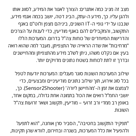
מצב זה מניב כמה אתגרים: הצורך לאגור את המידע, לסווג אותו
ולהגן עליו. כך, מידע ה-עתק, הביג דטה, יושב בכמה אגמי מידע,
שנבנו על ידי גופי ה-IT השונים, ביניהם מצפן ולוט"ם באגף
התקשוב, והמקבילים להם באגף מודיעין, כדי לענות על הצרכים
והדרישות המיוחדים של כוחות צה"ל בדרום. המערכות הללו
"מרחיבות" את שדה הראייה של התצפיתן, מעבר למה שהוא רואה
בעין: אם נקלט משהו, ניתן לשלב מידע מהתצפיתן ומהחיישנים
ובדרך זו לתת לכוחות בשטח נתונים מדויקים יותר.
שילוב המערכות השונות סוגר מעגלים: המערכות יודעות לטפל
בכל סוג אירוע, תוך שילוב נתונים מודיעיניים ומבצעיים, כדי
לצמצם את זמן ה-'מהחיישן ליורה' (Sensor2Shooter). כך,
יושבי החמ"ל רואים את הכול בתמונה אחת גדולה, במקום אחד,
באופן רב ממדי ורב זרועי – מודיעין, תקשוב ושאר זרועות צה"ל
השונות.
"תפקיד התקשוב בחטיבה", הסביר סרן אוחנה, "הוא לתפעל
ולהפעיל את כלל המערכות, בשגרה ובחירום, לוודא שהן תקינות,