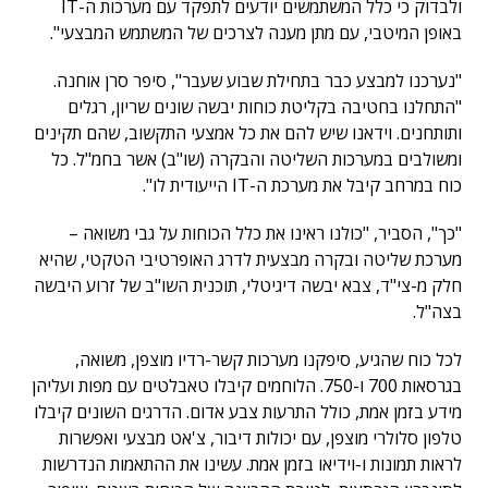
ולבדוק כי כלל המשתמשים יודעים לתפקד עם מערכות ה-IT
באופן המיטבי, עם מתן מענה לצרכים של המשתמש המבצעי".
"נערכנו למבצע כבר בתחילת שבוע שעבר", סיפר סרן אוחנה.
"התחלנו בחטיבה בקליטת כוחות יבשה שונים שריון, רגלים
ותותחנים. וידאנו שיש להם את כל אמצעי התקשוב, שהם תקינים
ומשולבים במערכות השליטה והבקרה (שו"ב) אשר בחמ"ל. כל
כוח במרחב קיבל את מערכת ה-IT הייעודית לו".
"כך", הסביר, "כולנו ראינו את כלל הכוחות על גבי משואה –
מערכת שליטה ובקרה מבצעית לדרג האופרטיבי הטקטי, שהיא
חלק מ-צי"ד, צבא יבשה דיגיטלי, תוכנית השו"ב של זרוע היבשה
בצה"ל.
לכל כוח שהגיע, סיפקנו מערכות קשר-רדיו מוצפן, משואה,
בגרסאות 700 ו-750. הלוחמים קיבלו טאבלטים עם מפות ועליהן
מידע בזמן אמת, כולל התרעות צבע אדום. הדרגים השונים קיבלו
טלפון סלולרי מוצפן, עם יכולות דיבור, צ'אט מבצעי ואפשרות
לראות תמונות ו-וידיאו בזמן אמת. עשינו את ההתאמות הנדרשות