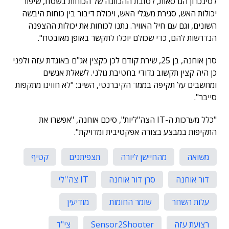
לסינכרון הגרסאות, לטובת ההכוונה של הכוחות בשטח, שיפור
יכולות האש, סגירת מעגלי האש, ויכולת דיבור בין כוחות היבשה
השונים, וגם עם חיל האוויר. נתנו לכוחות את יכולות ההצפנה
הנדרשות להם, כדי שכולם יוכלו לתקשר באופן מאובטח".
סרן אוחנה, בן 25, שירת קודם לכן כקצין אג"ם באוגדת עזה ולפני
כן היה קצין תקשוב גדודי בחטיבת גולני. לשאלת אנשים
ומחשבים על תקיפה בממד הקיברנטי, השיב: "לא חווינו מתקפות
סייבר".
"כלל מערכות ה-IT הצה"ליות", סיכם אוחנה, "אפשרו את
התקיפות במבצע בצורה אפקטיבית ומדויקת".
משואה
מהחיישן ליורה
תצפיתנים
קטיף
דור אוחנה
סרן דור אוחנה
IT צה''לי
עלות השחר
שומר החומות
מודיעין
רצועת עזה
Sensor2Shooter
צי"ד