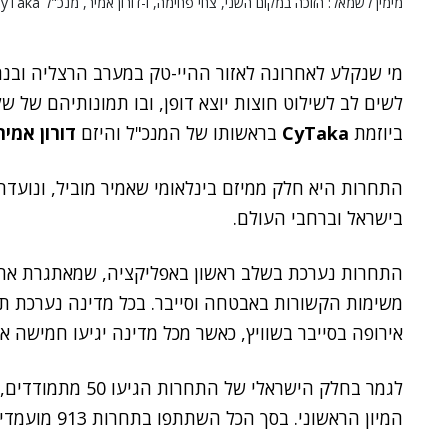
מימין לשמאל: הזוכה במקום השני, צחי פחימה, ו-דורון אמיר, מנכ"ל CyTaka ויוזם הפרויקט.
מי שנקלע לאחרונה לאזור ההיי-טק במערב הרצליה ובנתיב
לשים לב לשילוט חוצות יוצא דופן, ובו תמונותיהם של ש
ביוזמת
CyTaka
בראשותו של המנכ"ל והיזם
דורון אמיר
התחרות היא חלק ממיזם בינלאומי שאמיר מוביל, ונועדה 
בישראל וברחבי העולם.
התחרות נערכת בשלב ראשון באפליקציה, שמאתגרת א
משימות הקשורות באבטחה וסייבר. בכל מדינה נערכת ת
אירופה בסייבר בשוויץ, כאשר מכל מדינה יגיעו חמישה א
המיון הראשוני. בסך הכל השתתפו בתחרות 913 מועמדים, 10 אחוזים מהם היו נשים.