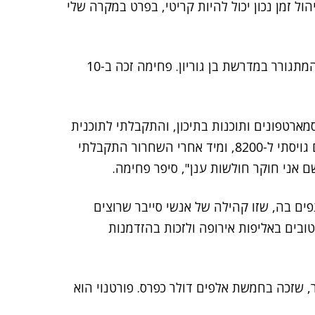
ל זמן נכון יכול להיות קריטי, בפרט במקרה שלי
, סגן אלוף ישראל בסייבר, המתגורר במדרשת בן גוריון. פחימה זכה ב-10
מארטפונים ותוכנות בתיכון, והתקבלתי לתוכנית
מגשימים לקידום חינוך סייבר אצל בני נוער, ומשם ומשם גויסתי ל-8200, ומיד אחרי השחרור התקבלתי
ם אני חוקר חולשות ענן", סיפר פחימה.
 בה, שזו קהילה של אנשי סייבר שרוצים
טובים באליפות אירופה ולזכות בהזדמנות
ר, שזכה בחמשת אלפים דולר כפרס. פורטנוי הוא