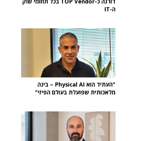
דורגה כ-TOP Vendor בכל תחומי שוק
ה-IT
"העתיד הוא Physical AI – בינה
מלאכותית שפועלת בעולם הפיזי"