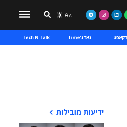
דקאסט
גאדג'Time
Tech N Talk
וכן פרסומי
תוכן פרסומי
וכן פרסומי
ידיעות מובילות