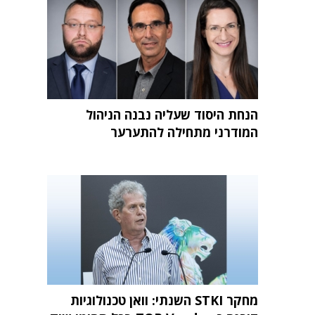
הנחת היסוד שעליה נבנה הניהול
המודרני מתחילה להתערער
מחקר STKI השנתי: וואן טכנולוגיות