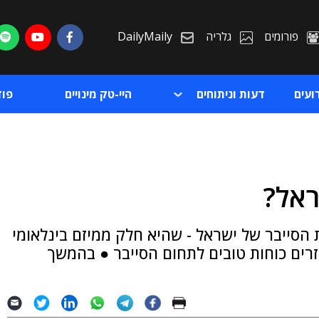
פורומים
גלריה
DailyMaily
ועים
דעות וניתוחים
היי-טק מינויים
פו
ראל?
ת
 הסייבר של ישראל - שהיא חלק ממיזם בינלאומי
ת
יר, מנכ"ל CyTaka, ונועד להזרים כוחות טובים לתחום הסייבר ● בהמשך