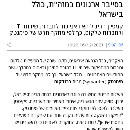
בסייבר ארגונים במזה"ת, כולל
בישראל
קמפיין הריגול האיראני כוון לחברות שירותי IT
ולחברות טלקום, כך לפי מחקר חדש של סימנטק
יוסי הטוני
16/12/2021 10:20
האקרים, ככל הנראה איראנים, תקפו שורה של מפעילות טלקום
וחברות המספקות שירותי IT במזרח התיכון ובאסיה במהלך ששת
החודשים האחרונים – כולל בישראל, כך לפי מחקר חדש של
סימנטק
(Symantec) מבית
ברודקום
.
פעילות הריגול החשודה כוונה לארגונים בכמה מדינות: ישראל,
ירדן, כווית, ערב הסעודית, איחוד האמירויות הערביות, פקיסטן,
תאילנד ולאוס. לפי חוקרי צוות צייד האיומים של סימנטק,
"המיקוד והטקטיקות עולים בקנה אחד עם שחקנים הפועלים
בחסות איראן". למרות זאת, החוקרים לא ציינו כי להאקרים יש
קשר לממשלת איראן.