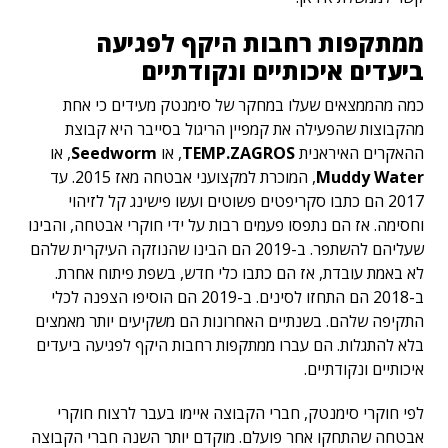
ממתקפות רחבות היקף לפגיעה
ביעדים איכותיים ונקודתיים
כמה מהממצאים שעלו במחקר של סימנטק מעידים כי אחת
מהקבוצות שהפעילה את קמפיין הריגול בסייבר היא קבוצת
ההאקרים האיראנית
TEMP.ZAGROS
, או
Seedworm
, או
Muddy Water
, המוכרת למקצועני אבטחה מאז 2015. עד
2017 הם כתבו סקריפטים פשוטים ועשו פישינג קל לזיהוי
וחסימה. אז הם נתפסו פעמים רבות על ידי חוקרי אבטחה, והבינו
שעליהם להשתפר. ב-2019 הם הבינו שהנוזקה העיקרית שלהם
לא באמת עובדת, אז הם כתבו כלי חדש, בשפת פיתוח אחרת.
ב-2018 הם התחזו לסינים. ב-2019 הם הוסיפו הצפנה לכלי
התקיפה שלהם. בשנתיים האחרונות הם משקיעים יותר מאמצים
בלא להתגלות. הם עברו ממתקפות רחבות היקף לפגיעה ביעדים
איכותיים ונקודתיים.
לפי חוקרי סימנטק, חברי הקבוצה איימו בעבר לרצוח חוקרי
אבטחה שהתחקו אחר פועלם. מוקדם יותר השנה חברי הקבוצה