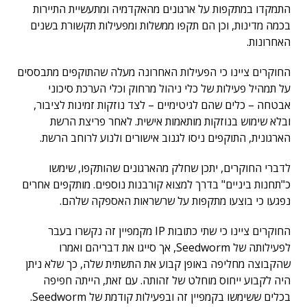
התמקדו במתקפות על ארגונים מהאקדמיה ומתעשיית התיירות
בכמה מדינות, וכן הם תקפו ממשלות ומפעילות תקשורת בשנים
האחרונות.
החוקרים ציינו כי הפעילות האחרונה מעלה שהתוקפים מתבססים
על תמהיל פעילות של כלי ניהול מרחוק וכלי הערכת סיכוני
אבטחה – כלים שהם לגיטימיים – לצד נוזקות זמינות לציבור,
ובלא שימוש בנוזקות מותאמות אישית. לאחר פריצת הרשת
הארגונית, התוקפים ניסו לגנוב אישורים ולנוע לרוחב הרשת.
לדברי החוקרים, יתכן שחלק מהארגונים שהותקפו, שימשו
כ"תחנות ביניים" בדרך למצוא קורבנות נוספים. מותקפים אחרים
נפגעו כי בוצעו מתקפות על שרשראות האספקה שלהם.
החוקרים ציינו כי שתי כתובות IP מקמפיין זה נקשרו בעבר
לפעילותה של Seedworm, אך סייגו את דבריהם ואמרו
שהקבוצה מחליפה באופן קבוע את התשתית שלה, כך שלא ניתן
היה לקבוע ייחוס מוחלט של זהותה. עם זאת, הייתה חפיפה
בכלים ששימשו בקמפיין זה ובפעילות קודמת של Seedworm.