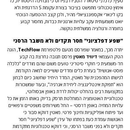
סעיף. כלכלני סיטאדל הסבירו בפירוט כי מבחינה היסטורית, כל
אימוץ טכנולוגי מתפשט בציבור בצורת עקומת S הדרגתית ולא
בקו לינארי אקספוננציאלי מהיר, ולכן קצב ההטמעה הנוכחי
יואט משמעותית עקב עלויות ארגוניות כבדות, מחסור קבוע
בחומרה ורגולציה ממשלתית נוקשה.
"שפע דפלציוני" חסר תקדים ולא משבר הרסני
יתרה מכך, במאמר שפורסם מטעם פלטפורמת
TechFlow
, הוגה
הטק העצמאי
דיוויד מאטין
פרסם תגובה נחרצת בה קבע
חד-משמעית כי חוקרי סיטריני טועים משום שהם מודדים "כלכלה
פוסט-אנושית" בעזרת כלים ומדדים ששייכים למאה הקודמת.
לגישתו המהפכנית של מאטין, המדד היחיד שחשוב כיום לבחון
הוא "תפוקת אינטליגנציה ליחידת אנרגיה", ובעוד שמשכורות
במקצועות רבים בהחלט יכולות לרדת באופן אבסולוטי,
טכנולוגיית האוטומציה המוחלטת תרסק בדיוק באותו הזמן את כל
עלויות המחיה באופן דרסטי – החל משירותים משפטיים ורפואיים
ועד פיתוח אפליקציות וחינוך פרטי. מאטין דווקא סבור כי
האנושות עומדת כעת בפתחו של עידן "שפע דפלציוני" חסר
תקדים ולא בפני משבר הרסני, וכי דווקא טכנולוגיות מתקדמות