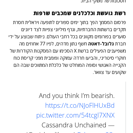
חסכונות של משקי הבית.
רשת גועשת וכלכלנים שמכבים שרפות
פרסום המסמך הפך בתוך ימים ספורים לתופעה ויראלית חסרת
תקדים ברשתות החברתיות, וגרף מיליוני צפיות לצד דיונים
סוערים בפורומים מקוונים בכל רחבי העולם. ניתוח שבוצע על ידי
חברת
גלובל-דאטה
חשף נתון מדהים, לפיו 77 אחוזים מה
משפיענים הפעילים ברשת X הסכימו עם המסקנות הקודרות של
חוקרי סיטריני, והביעו חרדה עמוקה ופומבית מפני קריסת כוח
הקנייה האנושי וסופה המוחלט של כלכלת המתווכים שבה הם
שקועים עד צוואר.
And you think I’m bearish.
https://t.co/NJoFlHUxBd
pic.twitter.com/54tcgl7XNX
— Cassandra Unchained