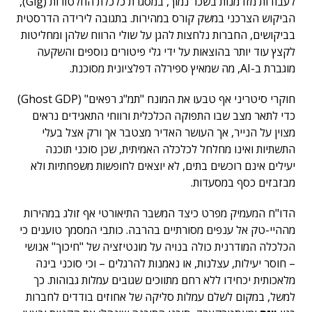
לעבודות מזדמנות בשכר נמוך, במסגרת כלכלת החלטורות (Gig),
הביקוש הצרכני במשק קורס במהירות. בתגובה לירידה הדרסטית
בביקושים, החברות נלחצות להגן על שולי הרווח שלהן ומחליטות
לקצץ עוד יותר בהוצאות על ידי גלי פיטורים נוספים והשקעה
מוגברת ב-AI, מה שמאיץ ספירלה דפלציונית מסוכנת.
חוקרי סיטריני אף טבעו את המונח "תמ"ג רפאים" (Ghost GDP)
כדי לתאר מצב שבו התפוקה הכלכלית ורווחי התאגידים נראים
מצוין על הנייר, אך העושר האדיר מצטבר אך ורק אצל בעלי
התשתיות ואינו מחלחל לכלכלה האמיתית, שכן סוכני תוכנה
יעילים אינם רוכשים בתים, לא יוצאים לחופשות משפחתיות ולא
מבזבזים כסף במסעדות.
הדו"ח המעמיק מפרט כיצד המשבר התיאורטי אף זולג במהירות
מההיי-טק אל ענפים מסורתיים בהרבה. כותבי המסמך טוענים כי
הכלכלה המודרנית כולה בנויה על מונטיזציה של "חיכוך" אנושי
– חוסר יעילות, עצלנות, או נאמנות להרגלים – וכי סוכני בינה
מלאכותית יכחידו ללא רחם מתווכים שגובים עמלות גבוהות. כך
למשל, במקום לשלם עמלות סליקה של אחוזים בודדים לחברות