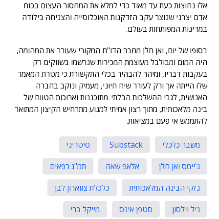
אלו נחוצות כעת עד מאוד כדי למלא את המחסור העצום בכוח
אדם יצרני שנוצר עקב הזדקנות האוכלוסייה והצניחה בילודה
במדינות המפותחות בעולם.
בסופו של יום, ואן חלן מחבר הדו"ח המקורי שעורר את המהומה,
היה המום ומבולבל מעוצמת המכירות שנרשמו בשווקים רק
בעקבות דבריו, ומיהר להבהיר בכלי התקשורת כי מטרת המאמר
שלו הייתה אך ורק לעורר שיח חיוני, מעמיק ונוקב בחברה
האנושית, לגבי ההשלכות הבלתי-מתוכננות וארוכות הטווח של
בינה מלאכותית, מתוך רצון אמיתי למנוע מתרחיש הקיצון המתואר
להתממש אי פעם במציאות.
משבר כלכלי
Substack
סיטריני
ג'יימס ואן חלן
אלאפ שאה
תמ"ג רפאים
נזקי הבינה המלאכותית
כלכלת צווארון לבן
ניל וילסון
סטפן אינס
מייקל ברי