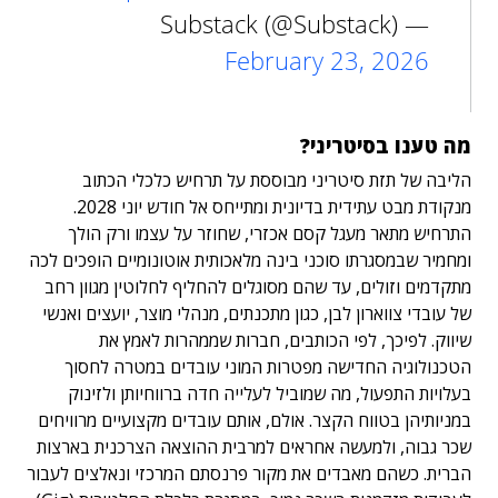
— Substack (@Substack)
February 23, 2026
מה טענו בסיטריני?
הליבה של תזת סיטריני מבוססת על תרחיש כלכלי הכתוב
מנקודת מבט עתידית בדיונית ומתייחס אל חודש יוני 2028.
התרחיש מתאר מעגל קסם אכזרי, שחוזר על עצמו ורק הולך
ומחמיר שבמסגרתו סוכני בינה מלאכותית אוטונומיים הופכים לכה
מתקדמים וזולים, עד שהם מסוגלים להחליף לחלוטין מגוון רחב
של עובדי צווארון לבן, כגון מתכנתים, מנהלי מוצר, יועצים ואנשי
שיווק. לפיכך, לפי הכותבים, חברות שממהרות לאמץ את
הטכנולוגיה החדישה מפטרות המוני עובדים במטרה לחסוך
בעלויות התפעול, מה שמוביל לעלייה חדה ברווחיותן ולזינוק
במניותיהן בטווח הקצר. אולם, אותם עובדים מקצועיים מרוויחים
שכר גבוה, ולמעשה אחראים למרבית ההוצאה הצרכנית בארצות
הברית. כשהם מאבדים את מקור פרנסתם המרכזי ונאלצים לעבור