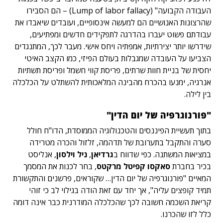
העבודה הקבועה" (Lump of labor fallacy) – הם הסבירו
שהרצונות האנושיים הם למעשה אינסופיים, ועובדים שיאבדו את
עבודתם פשוט יעברו בהדרגה לתפקידים חדשים ומפתיעים,
שידרשו יותר יצירתיות, אמפתיה ויחס אישי. מעבר לכך, המתנגדים
הצביעו על העובדה שמגבלות בעולם הפיזי, כמו הקצב האיטי
יחסית של בניית חוות שרתים, פריסת קווי חשמל ופריסת תשתיות
אנרגיה, ימנעו בהכרח מהבינה המלאכותית להשתלט על הכלכלה
בין לילה.
"פורנוגרפיה של יום הדין"
בתוך תעשיית הפיננסים והטכנולוגיה הממוסדת, הדו"ח חולל
סערה והתקבל בתערובת של תדהמה, זלזול והכרה מטרידה
במציאות המשתנה. כפי שדווח ב
גרדיאן
,
ניל וילסון
, אנליסט
בכיר בחברת
סאקסו קפיטל מרקטס
, בחר לכנות את המסמך
המאיים "פורנוגרפיה של יום הדין… שקוראים, פרשנים והתקשורת
תמיד קופצים עליה", אך יחד עם זאת הודה בגילוי לב כי זוהי
קריאת השכמה חשובה לכך שהכלכלה המודרנית כבר אינה דומה
כלל לזו שהכרנו.