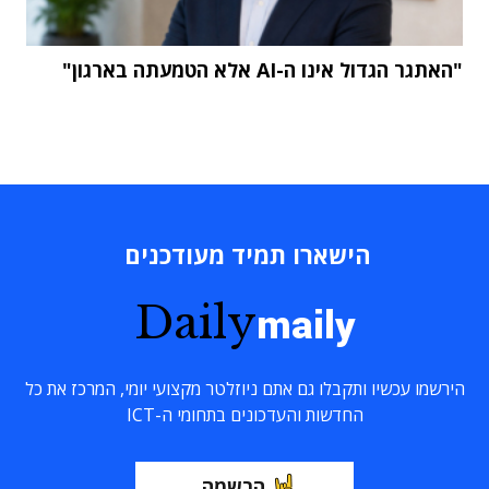
"האתגר הגדול אינו ה-AI אלא הטמעתה בארגון"
הישארו תמיד מעודכנים
Daily
maily
הירשמו עכשיו ותקבלו גם אתם ניוזלטר מקצועי יומי, המרכז את כל
החדשות והעדכונים בתחומי ה-ICT
הרשמה