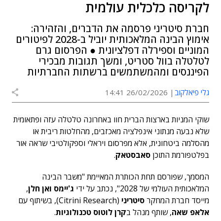
לקריסה כלכלית עולמית
חברת סיטריני פרסמה את הדברים, והזהירה:
אימוץ הבינה המלאכותית יוביל ב-2028 לפיטורים
המוניים וספירלה דפלציונית ● הפרסום גרם
לטלטלה בוול סטריט, ומשך תגובות מבכירי
הפיננסים ומהמשתמשים ברשתות החברתיות
גלי פיאלקוב
26/02/2026 14:41
שוקי המניות בארצות הברית חוו באחרונה טלטלה עזה ופתאומית
שלא נבעה מנתוני אינפלציה מאכזבים, מהחלטות ריבית או
מהסלמה ביטחונית, אלא מפרסום ויראלי וספקולטיבי שראה אור
בפלטפורמת התוכן
סאבסטאק
.
המסמך, שפורסם תחת הכותרת המאיימת "משבר הבינה
המלאכותית העולמי של 2028", נכתב על ידי
ג'יימס ואן חלן
,
מייסד חברת המחקר
סיטריני
(Citrini Research), בשיתוף עם
אלאפ שאה
, שותף מנהל ב
קרן לוטוס טכנולוגיות
.