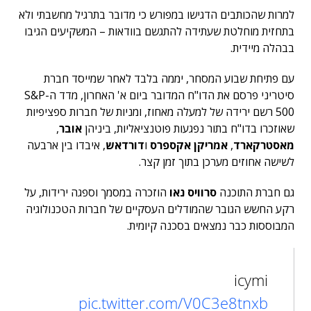
למרות שהכותבים הדגישו במפורש כי מדובר בתרגיל מחשבתי ולא
בתחזית מוחלטת שעתידה להתגשם בוודאות – המשקיעים הגיבו
בבהלה מיידית.
עם פתיחת שבוע המסחר, יממה בלבד לאחר שמייסד חברת
סיטריני פרסם את הדו"ח המדובר ביום א' האחרון, מדד ה-S&P
500 רשם ירידה של למעלה מאחוז, ומניות של חברות ספציפיות
שאוזכרו בדו"ח בתור נפגעות פוטנציאליות, ביניהן
אובר
,
מאסטרקארד
,
אמריקן אקספרס
ו
דורדאש
, איבדו בין ארבעה
לשישה אחוזים מערכן בתוך זמן קצר.
גם חברת התוכנה
סרוויס נאו
הוזכרה במסמך וספגה ירידות, על
רקע החשש הגובר שהמודלים העסקיים של חברות הטכנולוגיה
המבוססות כבר נמצאים בסכנה קיומית.
icymi
pic.twitter.com/V0C3e8tnxb