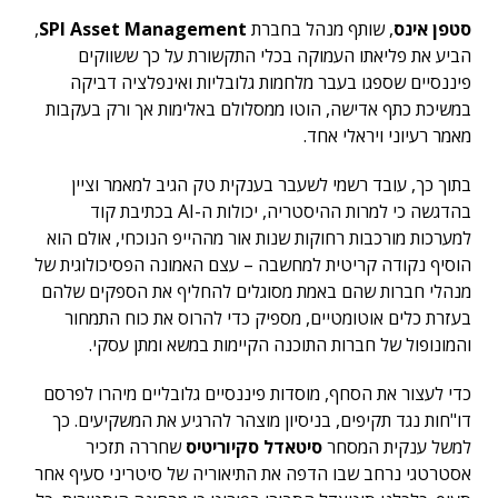
סטפן אינס
, שותף מנהל בחברת
SPI Asset Management
,
הביע את פליאתו העמוקה בכלי התקשורת על כך ששווקים
פיננסיים שספגו בעבר מלחמות גלובליות ואינפלציה דביקה
במשיכת כתף אדישה, הוטו ממסלולם באלימות אך ורק בעקבות
מאמר רעיוני ויראלי אחד.
בתוך כך, עובד רשמי לשעבר בענקית טק הגיב למאמר וציין
בהדגשה כי למרות ההיסטריה, יכולות ה-AI בכתיבת קוד
למערכות מורכבות רחוקות שנות אור מההייפ הנוכחי, אולם הוא
הוסיף נקודה קריטית למחשבה – עצם האמונה הפסיכולוגית של
מנהלי חברות שהם באמת מסוגלים להחליף את הספקים שלהם
בעזרת כלים אוטומטיים, מספיק כדי להרוס את כוח התמחור
והמונופול של חברות התוכנה הקיימות במשא ומתן עסקי.
כדי לעצור את הסחף, מוסדות פיננסיים גלובליים מיהרו לפרסם
דו"חות נגד תקיפים, בניסיון מוצהר להרגיע את המשקיעים. כך
למשל ענקית המסחר
סיטאדל סקיוריטיס
שחררה תזכיר
אסטרטגי נרחב שבו הדפה את התיאוריה של סיטריני סעיף אחר