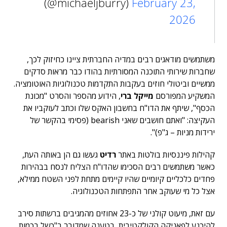
(@michaeljburry)
February 23,
2026
משתמשים מודאגים רבים במדיה החברתית ציינו כחיזוק לכך,
שחברות שירותי התוכנה המסורתיות בהודו כבר מראות סדקים
ממשיים וביטולי חוזים בעקבות התקדמות טכנולוגיות האוטומציה.
המשקיע המפורסם
מייקל ברי
, הידוע מהספר והסרט "מכונת
הכסף", שיתף את הדו"ח בחשבון האקס שלו וכתב לעוקביו את
העקיצה: "ואתם חושבים שאני bearish (פסימי בהקשר של
ירידות מניות – ג"פ)".
קהילות פיננסיות בולטות באתר
רדיט
געשו גם הן באותה העת,
כאשר משתמשים רבים הסכימו שהדו"ח הצליח לנסח בבהירות
פחדים כלכליים קיומיים שהיו קיימים מתחת לפני השטח ממילא,
אצל כל מי שעוקב אחר התפתחות הטכנולוגיה.
עם זאת, מיעוט קולני של כ-23 אחוזים מהמגיבים ברשתות סירב
להיכנע לפאניקה הקולקטיבית, בטענה שמדובר ב"כשל בכמות