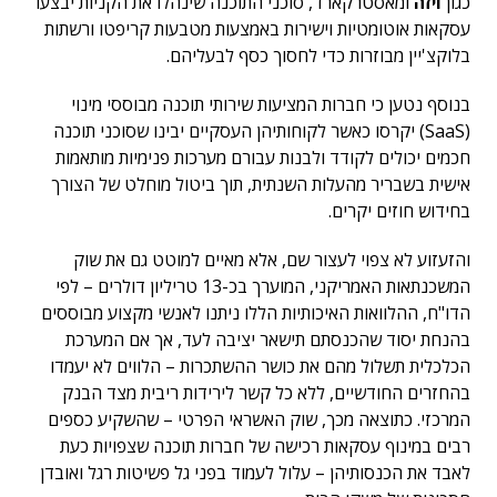
כגון
ויזה
ומאסטרקארד, סוכני התוכנה שינהלו את הקניות יבצעו
עסקאות אוטומטיות וישירות באמצעות מטבעות קריפטו ורשתות
בלוקצ'יין מבוזרות כדי לחסוך כסף לבעליהם.
בנוסף נטען כי חברות המציעות שירותי תוכנה מבוססי מינוי
(SaaS) יקרסו כאשר לקוחותיהן העסקיים יבינו שסוכני תוכנה
חכמים יכולים לקודד ולבנות עבורם מערכות פנימיות מותאמות
אישית בשבריר מהעלות השנתית, תוך ביטול מוחלט של הצורך
בחידוש חוזים יקרים.
והזעזוע לא צפוי לעצור שם, אלא מאיים למוטט גם את שוק
המשכנתאות האמריקני, המוערך בכ-13 טריליון דולרים – לפי
הדו"ח, ההלוואות האיכותיות הללו ניתנו לאנשי מקצוע מבוססים
בהנחת יסוד שהכנסתם תישאר יציבה לעד, אך אם המערכת
הכלכלית תשלול מהם את כושר ההשתכרות – הלווים לא יעמדו
בהחזרים החודשיים, ללא כל קשר לירידות ריבית מצד הבנק
המרכזי. כתוצאה מכך, שוק האשראי הפרטי – שהשקיע כספים
רבים במינוף עסקאות רכישה של חברות תוכנה שצפויות כעת
לאבד את הכנסותיהן – עלול לעמוד בפני גל פשיטות רגל ואובדן