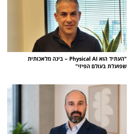
"העתיד הוא Physical AI – בינה מלאכותית
שפועלת בעולם הפיזי"