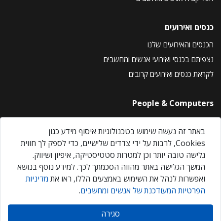
כנסים ואירועים
הכנסים והאירועים שלנו
נצפיתם בכנסי ואירועי אנשים ומחשבים
לקראת כנסים ואירועים קרובים
People & Computers
About Us
באתר זה נעשה שימוש בטכנולוגיות איסוף מידע כגון
Privacy Policy
Cookies, לרבות על ידי צדדים שלישיים, כדי לספק לך חווית
Contact Us
גלישה טובה יותר וכן למטרות סטטיסטיקה, איפיון ושיווק.
Our Events
המשך הגלישה באתר מהווה הסכמתך לכך. למידע נוסף בנושא
ואפשרות לנהל את השימוש באמצעים הללו, ראו את
מדיניות
הפרטיות המעודכנת של אנשים ומחשבים
.
אנשים ומחשבים © 2026 – כל הזכויות שמורות
סגירה
Created by