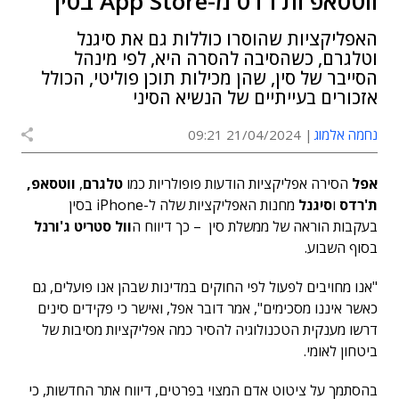
ווטסאפ ות'רדס מ-App Store בסין
האפליקציות שהוסרו כוללות גם את סיגנל
וטלגרם, כשהסיבה להסרה היא, לפי מינהל
הסייבר של סין, שהן מכילות תוכן פוליטי, הכולל
אזכורים בעייתיים של הנשיא הסיני
נחמה אלמוג
21/04/2024 09:21
אפל
הסירה אפליקציות הודעות פופולריות כמו
טלגרם
,
ווטסאפ,
ת'רדס
ו
סיגנל
מחנות האפליקציות שלה ל-iPhone בסין
בעקבות הוראה של ממשלת סין – כך דיווח ה
וול סטריט ג'ורנל
בסוף השבוע.
"אנו מחויבים לפעול לפי החוקים במדינות שבהן אנו פועלים, גם
כאשר איננו מסכימים", אמר דובר אפל, ואישר כי פקידים סינים
דרשו מענקית הטכנולוגיה להסיר כמה אפליקציות מסיבות של
ביטחון לאומי.
בהסתמך על ציטוט אדם המצוי בפרטים, דיווח אתר החדשות, כי