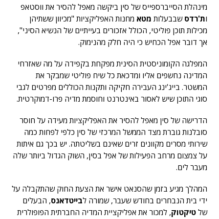
מינהלת הסייברספייס של סין ביקשה מאפל להסיר את ווסטאפ
ו
ת'רדס
שבבעלות
מטא
מחנות האפליקציות "מכיוון ששתיהן
מכילות תוכן פוליטי, הכולל אזכורים בעייתיים של הנשיא הסיני",
אך דובר אפל הכחיש כי היה חלק מהנימוק.
המפלגה הקומוניסטית הסינית מפקחת בקפידה על מה שאזרחי
המדינה נחשפים אליו ומדכאת כל שיח פוליטי שמבקר את
המשטר. בייג'ינג העבירה חקיקה ותקנות הכוללים מפרטים לגבי
סוגי התוכן שיש לאסור באינטרנט וחוסמת מדיה פרו-דמוקרטית.
הדרישה של סין מאפל להסיר את האפליקציות מעידה על חוסר
סובלנות גוברת מצד הממשל המרכזי של סין כלפי לפחות כמה
שירותי מסרים מקוונים זרים שאינם בשליטתה. יש בכך גם איתות
על צמצום מרחב הפעילות של אפל בסין, השוק הגדול ביותר שלה
מעבר לים.
המהלך מגיע בזמן שהסנאט אישר את הצעת החוק שהתקבלה על
ידי בית הנבחרים בחודש שעבר, שמורה ל
בייטדאנס
, הבעלים
של
טיקטוק
, למכור את אפליקציית המדיה החברתית הפופולרית