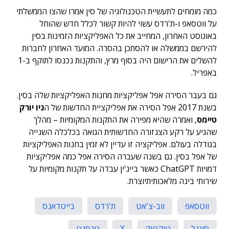
כמה מומחים לתעשיית הטכנולוגיה של סין אמרו שהצו הממשלתי
על ווטסאפ ו-ת'רדס עשוי להיות קשור לכלל חדש שהוחל
באוגוסט האחרון, המחייב את כל האפליקציות הזמינות בסין
להירשם בממשלה או להסתכן בהסרה. המועד האחרון לחברות
להשלים את הרישום היה בסוף מרץ, והתקנות נכנסו לתוקף ב-1
באפריל.
גם בעבר הסירה אפל אפליקציות מחנות האפליקציות שלה בסין.
בשנת 2017 אפל הסירה את אפליקציית החדשות של ה
ניו יורק
טיימס
, ואמרה שהיא מפירה את התקנות המקומיות – מהלך
שהגיע על רקע הצנזורה החדשותית הגואה בכלכלה השנייה
בגודלה בעולם. אפליקציה זו עדיין לא זמין בחנות האפליקציות
של אפל בסין. גם בשנה שעברה הסירה אפל כמה אפליקציות
דמויות ChatGPT כאשר בייג'ין עבדה על תקנות מקומיות על
שירותי בינה מלאכותיתיוצרת.
ווטסאפ
ווב-צ'אט
ת'רדס
בייטדאנס
סיגנל
טיקטוק
X
טנסנט