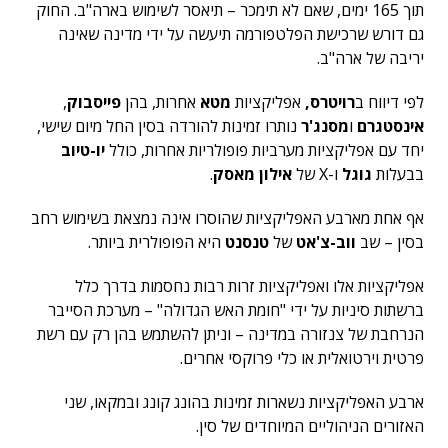
תוך 165 ימים, שאם לא תימכר – תיאסר לשימוש בארה"ב. החוק
גם דורש שרכישת הפלטפורמה תיעשה על ידי מדינה שאינה
יריבה של ארה"ב.
לפי דיווח ב
רויטרס,
אפליקציות
מטא
אחרות, בהן
פייסבוק
,
אינסטגרם
ו
מסנג'ר
נותרו זמינות להורדה בסין החל מיום שישי,
יחד עם אפליקציות מערביות פופולריות אחרות, כולל
יו-טיוב
בבעלות
גוגל
ו-X של
אילון מאסק
.
אף אחת מארבע האפליקציות שהוסרו אינה נמצאת בשימוש רחב
בסין – שב
ווב-צ'אט
של
טנסנט
היא הפופולרית ביותר.
אפליקציות אלו ואפליקציות זרות רבות נחסמות בדרך כלל
ברשתות סיניות על ידי "חומת האש הגדולה" – מערכת הסייבר
הנרחבת של צנזורה במדינה – וניתן להשתמש בהן רק עם רשת
פרטית וירטואלית או כלי פרוקסי אחרים.
ארבע האפליקציות נשארות זמינות בהונג קונג ובמקאו, שני
האזורים הניהוליים המיוחדים של סין.