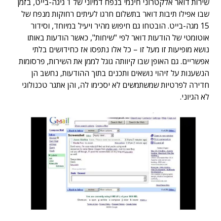
שירות דואר אלקטרוני חינמי בנפח דמיוני של 1 גיגה-בייט, בזמן
שבו אפילו תיבות דואר בתשלום חרגו לעיתים רחוקות מנפח של
15 מגה-בייט. הובטחו גם חיפוש מהיר ויעיל במיוחד, וסידור
אוטומטי של הודעות דואר לפי "שיחות", כאשר הודעות באותו
נושא מופיעות זו מעל זו – כל אלו נתפסו אז כחידושים בלתי
אפשריים. גם האופן שבו קיוותה גוגל לממן את השירות, פרסומות
הנשענות על זיהוי נושאים ותכנים בתוך ההודעות, נחשב הן
חדירה לפרטיות שמשתמשים לא יסכימו לה, והן אתגר טכנולוגי
לא הגיוני.