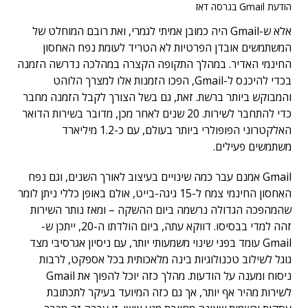
הודעת Gmail בגרסה דאז
אלא ש-Gmail היה כמובן אמיתי לגמרי, ואת רובם המוחלט של
המשתמשים אובדן הפרטיות לא הטריד לעומת נפח האחסון
החינמי האדיר. במהלך התקופה הקצרה במהלכה נדרשה הזמנה
בכדי להיכנס ל-Gmail, הפכו הזמנות אלו למצרך הלוהט
והמבוקש ביותר ברשת. זאת, גם בשל הצורך לקבל הזמנה מחבר
כדי להתחבר לשירות. 20 שנים לאחר מכן, מדובר בשירות הדואר
האלקטרוני הפופולרי ביותר בעולם, עם כ-1.2 מיליארד
משתמשים פעילים.
Gmail אמנם עבר כמה שינויים בעיצוב לאורך השנים, וגם נפח
האחסון החינמי צמח ל-15 גיגה-בייט, אולם באופן כללי ניתן לומר
שהמהפכה הגדולה נרשמה ביום ההשקה – ומאז נותר השירות
זהה למדי בבסיסו. דווקא עתה, ביום הולדתו ה-20, ייתכן ש-
Gmail עומד בפני שינוי משמעותי יותר, עם ניסיון אגרסיבי מצד
גוגל לשילוב טכנולוגיות בינה מלאכותית בכל אספקט, לרבות
ניסוח ומענה על הודעות. מהלך כזה יוכל להפוך את Gmail
לשירות מהיר אף יותר, אך גם כזה המיועד בעיקר לתכתובת