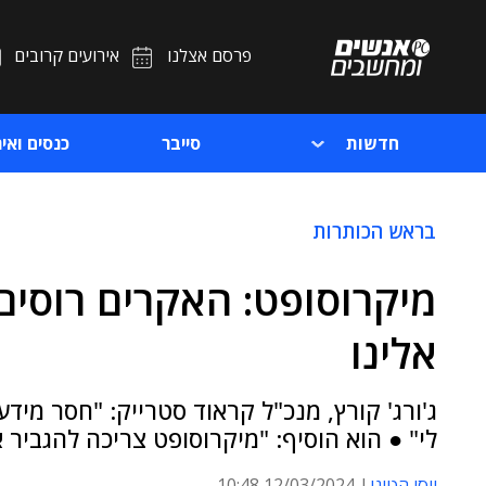
פרסם אצלנו
אירועים קרובים
חדשות
סייבר
כנסים ואיר
בראש הכותרות
מיקרוסופט: האקרים רוסים
אלינו
ג'ורג' קורץ, מנכ"ל קראוד סטרייק: "חסר מיד
לי" ● הוא הוסיף: "מיקרוסופט צריכה להגביר
יוסי הטוני
12/03/2024 10:48