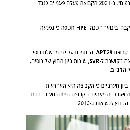
בכירים ועובדי סייבר – והוציאו כמה מיילים ומסמכים מצורפים". ב-2021 הקבוצה פעלה פעמיים כנגד
קבה: בינואר השנה,
HPE
חשפה כי נפגעה
APT29
, הנתמכת על ידי ממשלת רוסיה
וצה מקושרת ל-
SVR
, שירות ביון החוץ של רוסיה,
ל ה
קג"ב
.
 ביון מערביים כי הקבוצה היא האחראית
 זאת כמה פעמים. הקבוצה הייתה מעורבת גם
וץ לנשיאות ב-2016.