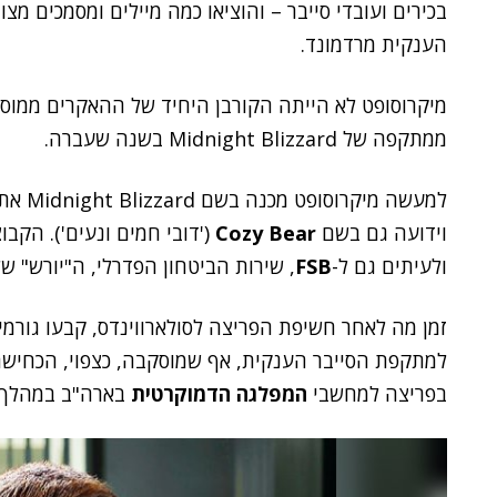
הענקית מרדמונד.
מיקרוסופט לא הייתה הקורבן היחיד של ההאקרים ממוס
ממתקפה של Midnight Blizzard בשנה שעברה.
למעשה מיקרוסופט מכנה בשם Midnight Blizzard את קבוצת
וידועה גם בשם
Cozy Bear
('דובי חמים ונעים'). הקב
ולעיתים גם ל-
FSB
, שירות הביטחון הפדרלי, ה"יורש" ש
זמן מה לאחר חשיפת הפריצה לסולארווינדס, קבעו גורמי
למתקפת הסייבר הענקית, אף שמוסקבה, כצפוי, הכחישה
בפריצה למחשבי
המפלגה הדמוקרטית
בארה"ב במהלך המר