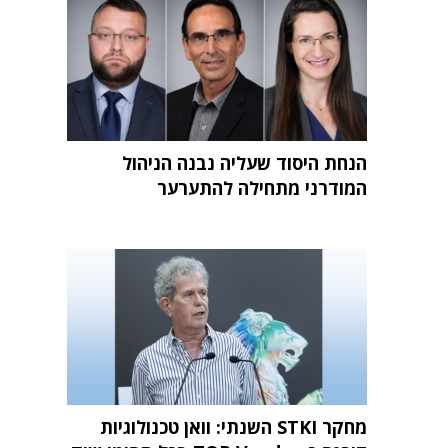
הנחת היסוד שעליה נבנה הניהול
המודרני מתחילה להתערער
מחקר STKI השנתי: וואן טכנולוגיות