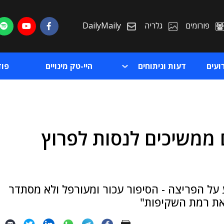
פורומים
גלריה
DailyMaily
ועים
דעות וניתוחים
היי-טק מינויים
פו
 ממשיכים לנסות לפרוץ
ת
ת
ע על הפריצה - הסיפור עכור ומעורפל ולא מסתדר
 את רמת השקיפות"