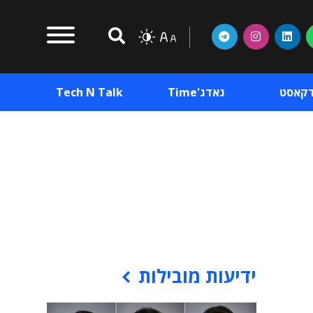
דקאסט
גאדג'Time
Tech N Talk
וכן פרסומי
תוכן פרסומי
וכן פרסומי
ידיעות מובילות