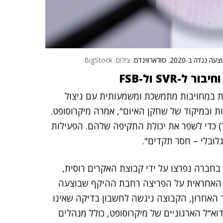
צילום: BigStock
כת של Midnight Blizzard מאופיינת במחויבות מתמשכת ומשמעותית עם ניצול
 ובמיקוד של שחקן האיום", אמרה מיקרוסופט.
 כדי לשפר את יכולת התקיפה שלהם. הפעילות
לובלי – חסר תקדים".
בחברה נפרצו על ידי קבוצת האקרים רוסית,
Nobeliu), האחראית על הפריצה רחבת ההיקף שבוצעה
2. "בסוף נובמבר האחרון, הקבוצה ניגשה לחשבון בדיקה שאינו
א"ל הארגוניים של מיקרוסופט, כולל מנהלים