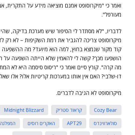
ואמר כי "מיקרוסופט אמנם מוציאה מידע על התקרית, אב
מעורפל".
לדבריו, "לא מסתדר לי הסיפור שיש מערכת בדיקה, שהיי
מיקרוסופט צריכה להגביר את רמת השקיפות – לא רק לדב
קוד מקור שנמצא בחוץ, למה הוא מיועד? מה ההשפעה של
הושפעו מכך? קשה לי להאמין שלא הייתה השפעה על הלקו
מה קרה". קורץ סיים ואמר כי "ריסוס סיסמה היא לא המת
דו-שלבי? האם אין אותו במערכות קריטיות אלו? אלו שאלו
מיקרוסופט לא הגיבה לדברים.
Cozy Bear
קראוד סטריק
Midnight Blizzard
סולארווינדס
APT29
האקרים רוסים
המפלגה 