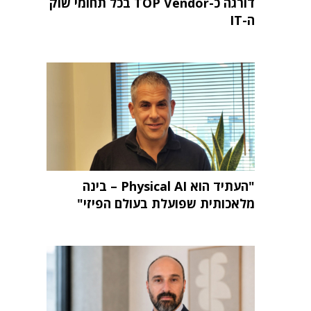
דורגה כ-TOP Vendor בכל תחומי שוק
ה-IT
"העתיד הוא Physical AI – בינה
מלאכותית שפועלת בעולם הפיזי"