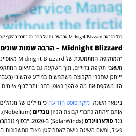
ככל הנראה Midnight Blizzard אחראית גם על הפריצה רחבת ההיקף שבוצעה נגדה ב-2020. סולארווינדס.
Midnight Blizzard – הרבה שמות שונים וחיבור ל-SVR ול-FSB
"המתקפה המתמש
משאבי תקיפה גדולים, תוך השקעה גם בתיאום המתקפות
"ייתכן שחברי הקבוצה משתמשים במידע שהשיגו (בעבר)
הזו משקפת את מה שהפך באופן רחב יותר לנוף איומים ג
בינואר השנה,
מיקרוסופט הודיעה
כי מיילים של מנהלים 
אותם זיהתה כחברי קבוצת הביון
נובליום
(m
נגד
סולארווינדס
(SolarWinds) ב-020
פעיל, ומשם השיגה גישה לאחוז קטן מאוד מחשבונות הדו